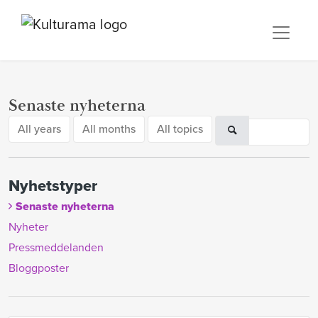
Senaste nyheterna
All years
All months
All topics
Nyhetstyper
Senaste nyheterna
Nyheter
Pressmeddelanden
Bloggposter