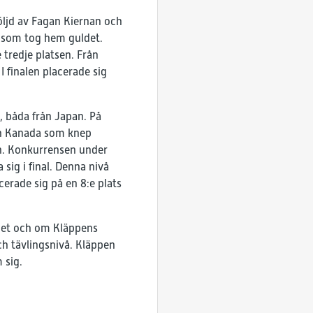
öljd av Fagan Kiernan och
d som tog hem guldet.
tredje platsen. Från
 finalen placerade sig
 båda från Japan. På
ån Kanada som knep
en. Konkurrensen under
sig i final. Denna nivå
cerade sig på en 8:e plats
get och om Kläppens
ch tävlingsnivå. Kläppen
 sig.