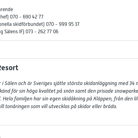
ärende
hef) 070 - 690 42 77
ionella skidförbundet) 070 - 999 95 37
 Sälens IF) 073 - 262 77 06
Resort
 i Sälen och är Sveriges sjätte största skidanläggning med 34 ne
känd för sin höga kvalitet på snön samt den prisade snowparken
d. Hela familjen har sin egen skidåkning på Kläppen, från den li
l tonåringen som vill utvecklas på skidor eller bräda.