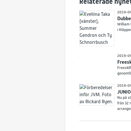
Relaterade nyhe
2019-04
Dubbel
William
i Kläppe
2019-04
Freesk
Freeskif
genomför
2019-04
JUNIO
Nu på sö
från 32 
arranger