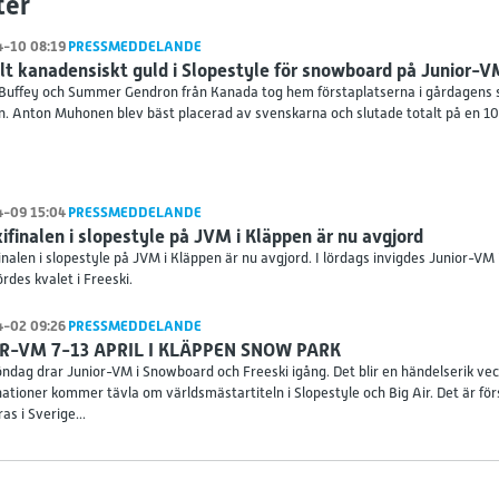
ter
-10 08:19
PRESSMEDDELANDE
t kanadensiskt guld i Slopestyle för snowboard på Junior-
 Buffey och Summer Gendron från Kanada tog hem förstaplatserna i gårdagens s
n. Anton Muhonen blev bäst placerad av svenskarna och slutade totalt på en 10:e
-09 15:04
PRESSMEDDELANDE
ifinalen i slopestyle på JVM i Kläppen är nu avgjord
inalen i slopestyle på JVM i Kläppen är nu avgjord. I lördags invigdes Junior-VM
des kvalet i Freeski.
-02 09:26
PRESSMEDDELANDE
R-VM 7-13 APRIL I KLÄPPEN SNOW PARK
ndag drar Junior-VM i Snowboard och Freeski igång. Det blir en händelserik veck
nationer kommer tävla om världsmästartiteln i Slopestyle och Big Air. Det är 
as i Sverige...