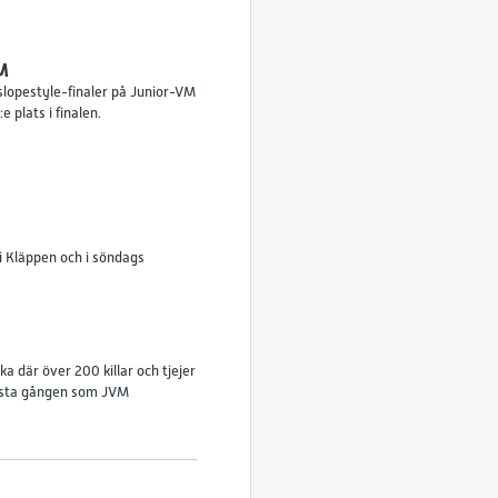
VM
lopestyle-finaler på Junior-VM
 plats i finalen.
 i Kläppen och i söndags
a där över 200 killar och tjejer
första gången som JVM