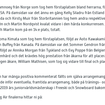
 Samnoey från Norge som tog hem förstaplatsen bland herrarna, f
SA. På damsidan var det ännu en gång Kelly Siladru från Estlan
 och Kirsty Muir från Storbritannien tog hem andra respektive 
 och Martin Nordqvist kvalat vidare i den hårda konkurrensen. I
ch Martin kom på en 14:e plats, totalt.
oma Kimata som tog hem förstaplatsen, följd av Aoto Kawakami,
am Buffey från Kanada. På damsidan var det Sommer Gendron fr
följd av Annika Morgan från Tyskland och Evy Poppe från Belgi
enhård och det krävdes hög prestation från åkarna för att placera 
en åkare, William Mathisen, som tog sig vidare till final och pla
 har många positiva kommenterat fällts om själva arrangeman
nde inför eventuella, framtida arrangemang, både på tränings- o
 2019 års juniorvärldsmästerskap i Freeski och Snowboard bakom
g Air finalerna hittar ni på: