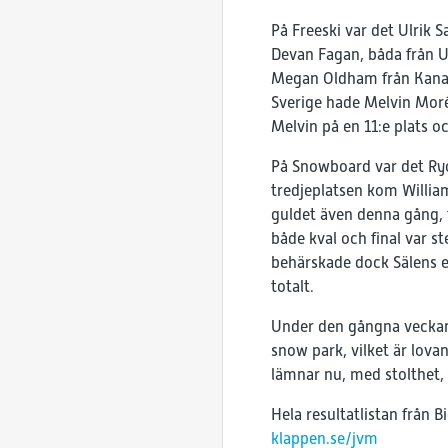
På Freeski var det Ulrik
Devan Fagan, båda från U
Megan Oldham från Kanada
Sverige hade Melvin Morén
Melvin på en 11:e plats o
På Snowboard var det Ry
tredjeplatsen kom Willi
guldet även denna gång, 
både kval och final var st
behärskade dock Sälens eg
totalt.
Under den gångna veckan
snow park, vilket är lova
lämnar nu, med stolthet,
Hela resultatlistan från Bi
klappen.se/jvm