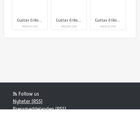
Gustav Eriksson, VD på Kläppen Ski Resort
Gustav Eriksson, VD Kläppen Ski Resort
Gustav Eriksson, VD Kläppen Ski Resort
MEDIA USE
MEDIA USE
MEDIA USE
Follow us
Nyheter (RSS)
Pressmeddelanden (RSS)
Bloggposter (RSS)
Powered by Notified