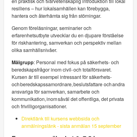
en praktisk och tvärvetenskaplig introduktion till lokal
resiliens – hur lokalsamhällen kan förebygga,
hantera och återhämta sig från störningar.
Genom föreläsningar, seminarier och
erfarenhetsutbyte utvecklar du en djupare förståelse
för riskhantering, samverkan och perspektiv mellan
olika samhällsnivåer.
Målgrupp
: Personal med fokus på säkerhets- och
beredskapsfrågor inom civil- och totalförsvaret.
Kursen är till exempel intressant för säkerhets-
och beredskapssamordnare, beslutsfattare och andra
ansvariga för samverkan, samarbete och
kommunikation, inom såväl det offentliga, det privata
och frivilligorganisationer.
Direktlänk till kursens webbsida och
anmälningslänk - sista anmälan 15 september