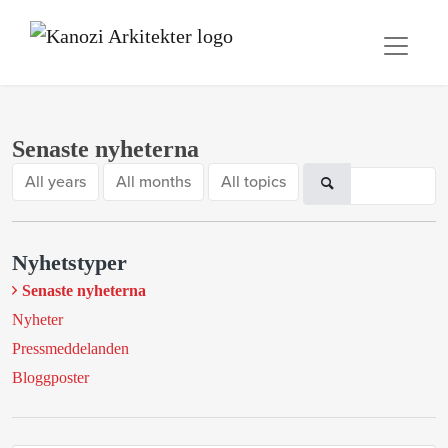
Senaste nyheterna
All years
All months
All topics
Nyhetstyper
Senaste nyheterna
Nyheter
Pressmeddelanden
Bloggposter