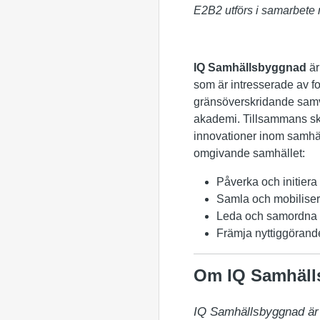
E2B2 utförs i samarbete
IQ Samhällsbyggnad
är
som är intresserade av f
gränsöverskridande samve
akademi. Tillsammans sk
innovationer inom samhäl
omgivande samhället:
Påverka och initiera
Samla och mobiliser
Leda och samordna f
Främja nyttiggörand
Om IQ Samhäl
IQ Samhällsbyggnad är e