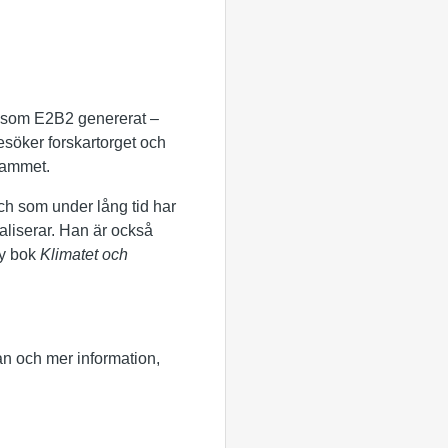
en som E2B2 genererat –
esöker forskartorget och
grammet.
och som under lång tid har
aliserar. Han är också
ny bok
Klimatet och
an och mer information,