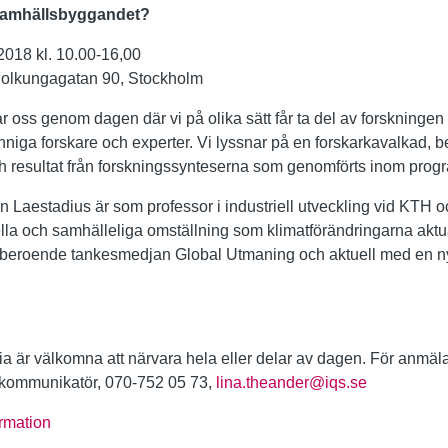
i samhällsbyggandet?
2018 kl. 10.00-16,00
Folkungagatan 90, Stockholm
ar oss genom dagen där vi på olika sätt får ta del av forskning
niga forskare och experter. Vi lyssnar på en forskarkavalkad, b
 och resultat från forskningssynteserna som genomförts inom pro
an Laestadius är som professor i industriell utveckling vid KTH 
ella och samhälleliga omställning som klimatförändringarna aktu
 oberoende tankesmedjan Global Utmaning och aktuell med en 
a är välkomna att närvara hela eller delar av dagen. För anmäl
 kommunikatör, 070-752 05 73,
lina.theander@iqs.se
ormation