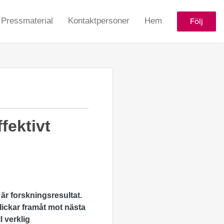
Pressmaterial
Kontaktpersoner
Hem
Följ
fektivt
r forskningsresultat.
ickar framåt mot nästa
l verklig