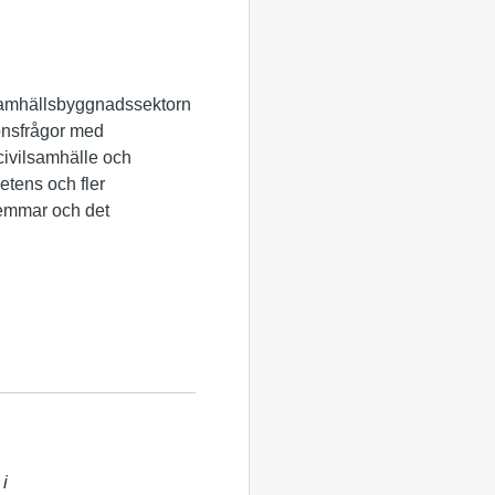
 samhällsbyggnadssektorn
ionsfrågor med
civilsamhälle och
tens och fler
lemmar och det
 