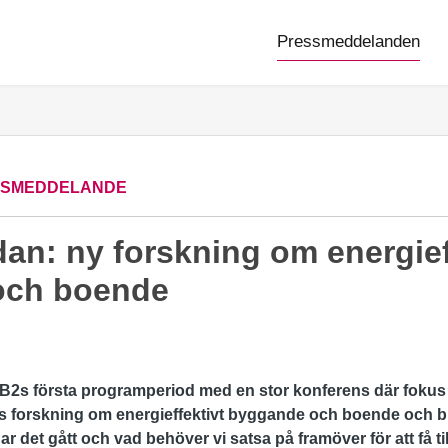
Pressmeddelanden
SSMEDDELANDE
an: ny forskning om energief
och boende
B2s första programperiod med en stor konferens där fokus ä
rs forskning om energieffektivt byggande och boende och bl
det gått och vad behöver vi satsa på framöver för att få til