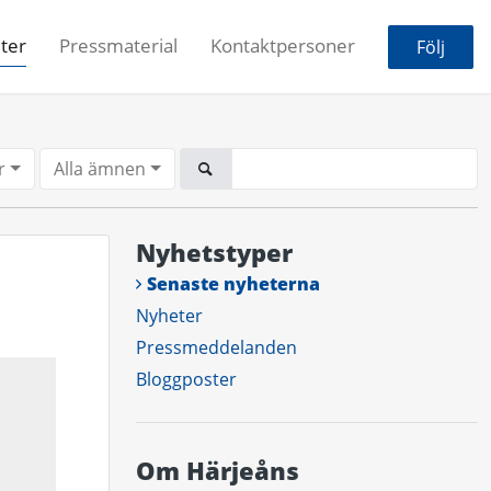
ter
Pressmaterial
Kontaktpersoner
Följ
r
Alla ämnen
Nyhetstyper
Senaste nyheterna
Nyheter
Pressmeddelanden
Bloggposter
Om Härjeåns