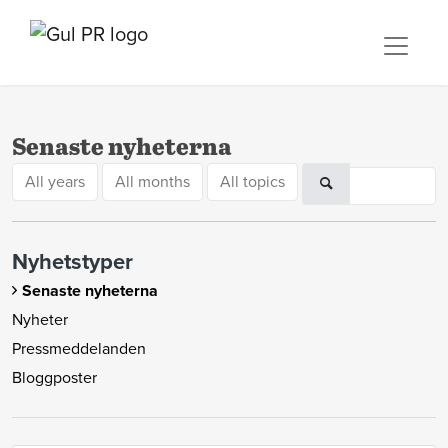
Senaste nyheterna
All years
All months
All topics
Nyhetstyper
Senaste nyheterna
Nyheter
Pressmeddelanden
Bloggposter