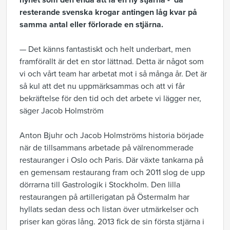
nyhet som den enda att få en ny stjärna - då
resterande svenska krogar antingen låg kvar på
samma antal eller förlorade en stjärna.
— Det känns fantastiskt och helt underbart, men
framförallt är det en stor lättnad. Detta är något som
vi och vårt team har arbetat mot i så många år. Det är
så kul att det nu uppmärksammas och att vi får
bekräftelse för den tid och det arbete vi lägger ner,
säger Jacob Holmström
Anton Bjuhr och Jacob Holmströms historia började
när de tillsammans arbetade på välrenommerade
restauranger i Oslo och Paris. Där växte tankarna på
en gemensam restaurang fram och 2011 slog de upp
dörrarna till Gastrologik i Stockholm. Den lilla
restaurangen på artillerigatan på Östermalm har
hyllats sedan dess och listan över utmärkelser och
priser kan göras lång. 2013 fick de sin första stjärna i