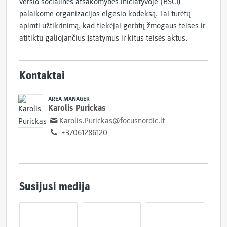
verslo socialinės atsakomybės iniciatyvoje (BSCI)
palaikome organizacijos elgesio kodeksą. Tai turėtų
apimti užtikrinimą, kad tiekėjai gerbtų žmogaus teises ir
atitiktų galiojančius įstatymus ir kitus teisės aktus.
Kontaktai
AREA MANAGER
Karolis Purickas
Karolis.Purickas@focusnordic.lt
+37061286120
Susijusi medija