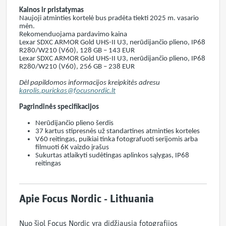
Kainos ir pristatymas
Naujoji atminties kortelė bus pradėta tiekti 2025 m. vasario
mėn.
Rekomenduojama pardavimo kaina
Lexar SDXC ARMOR Gold UHS-II U3, nerūdijančio plieno, IP68
R280/W210 (V60), 128 GB – 143 EUR
Lexar SDXC ARMOR Gold UHS-II U3, nerūdijančio plieno, IP68
R280/W210 (V60), 256 GB – 238 EUR
Dėl papildomos informacijos kreipkitės adresu
karolis.purickas@focusnordic.lt
Pagrindinės specifikacijos
Nerūdijančio plieno šerdis
37 kartus stipresnės už standartines atminties korteles
V60 reitingas, puikiai tinka fotografuoti serijomis arba
filmuoti 6K vaizdo įrašus
Sukurtas atlaikyti sudėtingas aplinkos sąlygas, IP68
reitingas
Apie Focus Nordic - Lithuania
Nuo šiol Focus Nordic yra didžiausia fotografijos