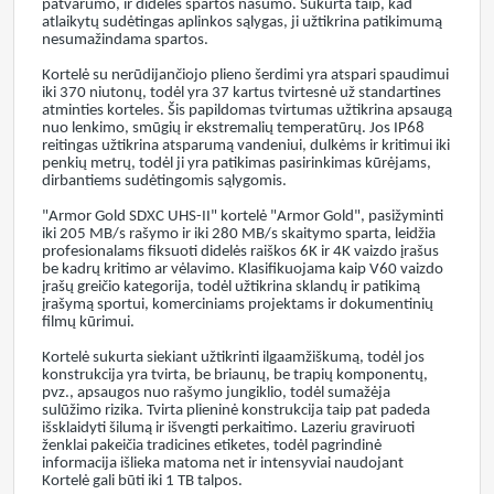
patvarumo, ir didelės spartos našumo. Sukurta taip, kad
atlaikytų sudėtingas aplinkos sąlygas, ji užtikrina patikimumą
nesumažindama spartos.
Kortelė su nerūdijančiojo plieno šerdimi yra atspari spaudimui
iki 370 niutonų, todėl yra 37 kartus tvirtesnė už standartines
atminties korteles. Šis papildomas tvirtumas užtikrina apsaugą
nuo lenkimo, smūgių ir ekstremalių temperatūrų. Jos IP68
reitingas užtikrina atsparumą vandeniui, dulkėms ir kritimui iki
penkių metrų, todėl ji yra patikimas pasirinkimas kūrėjams,
dirbantiems sudėtingomis sąlygomis.
"Armor Gold SDXC UHS-II" kortelė "Armor Gold", pasižyminti
iki 205 MB/s rašymo ir iki 280 MB/s skaitymo sparta, leidžia
profesionalams fiksuoti didelės raiškos 6K ir 4K vaizdo įrašus
be kadrų kritimo ar vėlavimo. Klasifikuojama kaip V60 vaizdo
įrašų greičio kategorija, todėl užtikrina sklandų ir patikimą
įrašymą sportui, komerciniams projektams ir dokumentinių
filmų kūrimui.
Kortelė sukurta siekiant užtikrinti ilgaamžiškumą, todėl jos
konstrukcija yra tvirta, be briaunų, be trapių komponentų,
pvz., apsaugos nuo rašymo jungiklio, todėl sumažėja
sulūžimo rizika. Tvirta plieninė konstrukcija taip pat padeda
išsklaidyti šilumą ir išvengti perkaitimo. Lazeriu graviruoti
ženklai pakeičia tradicines etiketes, todėl pagrindinė
informacija išlieka matoma net ir intensyviai naudojant
Kortelė gali būti iki 1 TB talpos.