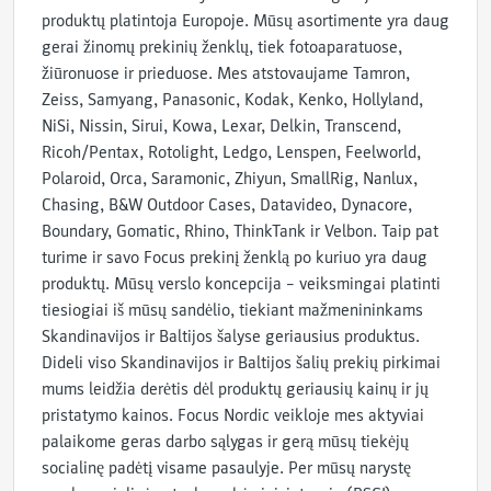
produktų platintoja Europoje. Mūsų asortimente yra daug
gerai žinomų prekinių ženklų, tiek fotoaparatuose,
žiūronuose ir prieduose. Mes atstovaujame Tamron,
Zeiss, Samyang, Panasonic, Kodak, Kenko, Hollyland,
NiSi, Nissin, Sirui, Kowa, Lexar, Delkin, Transcend,
Ricoh/Pentax, Rotolight, Ledgo, Lenspen, Feelworld,
Polaroid, Orca, Saramonic, Zhiyun, SmallRig, Nanlux,
Chasing, B&W Outdoor Cases, Datavideo, Dynacore,
Boundary, Gomatic, Rhino, ThinkTank ir Velbon. Taip pat
turime ir savo Focus prekinį ženklą po kuriuo yra daug
produktų. Mūsų verslo koncepcija – veiksmingai platinti
tiesiogiai iš mūsų sandėlio, tiekiant mažmenininkams
Skandinavijos ir Baltijos šalyse geriausius produktus.
Dideli viso Skandinavijos ir Baltijos šalių prekių pirkimai
mums leidžia derėtis dėl produktų geriausių kainų ir jų
pristatymo kainos. Focus Nordic veikloje mes aktyviai
palaikome geras darbo sąlygas ir gerą mūsų tiekėjų
socialinę padėtį visame pasaulyje. Per mūsų narystę