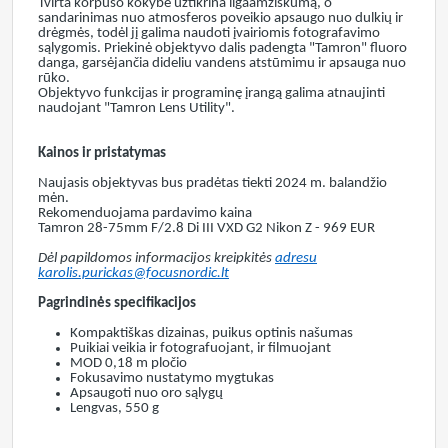
Tvirta korpuso kokybė užtikrina ilgaamžiškumą, o
sandarinimas nuo atmosferos poveikio apsaugo nuo dulkių ir
drėgmės, todėl jį galima naudoti įvairiomis fotografavimo
sąlygomis. Priekinė objektyvo dalis padengta "Tamron" fluoro
danga, garsėjančia dideliu vandens atstūmimu ir apsauga nuo
rūko.
Objektyvo funkcijas ir programinę įrangą galima atnaujinti
naudojant "Tamron Lens Utility".
Kainos ir pristatymas
Naujasis objektyvas bus pradėtas tiekti 2024 m. balandžio
mėn.
Rekomenduojama pardavimo kaina
Tamron 28-75mm F/2.8 Di III VXD G2 Nikon Z - 969 EUR
Dėl papildomos informacijos kreipkitės
adresu
karolis.purickas@focusnordic.lt
Pagrindinės specifikacijos
Kompaktiškas dizainas, puikus optinis našumas
Puikiai veikia ir fotografuojant, ir filmuojant
MOD 0,18 m pločio
Fokusavimo nustatymo mygtukas
Apsaugoti nuo oro sąlygų
Lengvas, 550 g