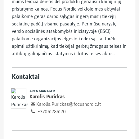
mums leidžia derėtis dėl produktų geriausių kainų ir jų
pristatymo kainos. Focus Nordic veikloje mes aktyviai
palaikome geras darbo sąlygas ir gerą mūsų tiekėjų
socialinę padėtį visame pasaulyje. Per mūsų narystę
verslo socialinės atsakomybės iniciatyvoje (BSCI)
palaikome organizacijos elgesio kodeksą. Tai turėtų
apimti užtikrinimą, kad tiekėjai gerbtų žmogaus teises ir
atitiktų galiojančius įstatymus ir kitus teisės aktus.
Kontaktai
AREA MANAGER
Karolis Purickas
Karolis.Purickas@focusnordic.lt
+37061286120