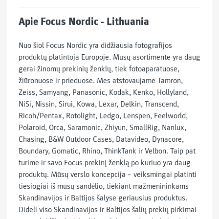
Apie Focus Nordic - Lithuania
Nuo šiol Focus Nordic yra didžiausia fotografijos
produktų platintoja Europoje. Mūsų asortimente yra daug
gerai žinomų prekinių ženklų, tiek fotoaparatuose,
žiūronuose ir prieduose. Mes atstovaujame Tamron,
Zeiss, Samyang, Panasonic, Kodak, Kenko, Hollyland,
NiSi, Nissin, Sirui, Kowa, Lexar, Delkin, Transcend,
Ricoh/Pentax, Rotolight, Ledgo, Lenspen, Feelworld,
Polaroid, Orca, Saramonic, Zhiyun, SmallRig, Nanlux,
Chasing, B&W Outdoor Cases, Datavideo, Dynacore,
Boundary, Gomatic, Rhino, ThinkTank ir Velbon. Taip pat
turime ir savo Focus prekinį ženklą po kuriuo yra daug
produktų. Mūsų verslo koncepcija – veiksmingai platinti
tiesiogiai iš mūsų sandėlio, tiekiant mažmenininkams
Skandinavijos ir Baltijos šalyse geriausius produktus.
Dideli viso Skandinavijos ir Baltijos šalių prekių pirkimai