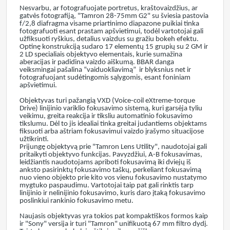
Nesvarbu, ar fotografuojate portretus, kraštovaizdžius, ar
gatvės fotografiją, "Tamron 28-75mm G2" su šviesia pastovia
f/2,8 diafragma visame priartinimo diapazone puikiai tinka
fotografuoti esant prastam apšvietimui, todėl vartotojai gali
užfiksuoti ryškius, detalius vaizdus su gražiu bokeh efektu.
Optinę konstrukciją sudaro 17 elementų 15 grupių su 2 GM ir
2 LD specialiais objektyvo elementais, kurie sumažina
aberacijas ir padidina vaizdo aiškumą. BBAR danga
veiksmingai pašalina “vaiduokliavimą” ir blyksnius net ir
fotografuojant sudėtingomis sąlygomis, esant foniniam
apšvietimui.
Objektyvas turi pažangią VXD (Voice-coil eXtreme-torque
Drive) linijinio variklio fokusavimo sistemą, kuri garsėja tyliu
veikimu, greita reakcija ir tiksliu automatinio fokusavimo
tikslumu. Dėl to jis idealiai tinka greitai judantiems objektams
fiksuoti arba aštriam fokusavimui vaizdo įrašymo situacijose
užtikrinti.
Prijungę objektyvą prie "Tamron Lens Utility", naudotojai gali
pritaikyti objektyvo funkcijas. Pavyzdžiui, A-B fokusavimas,
leidžiantis naudotojams apriboti fokusavimą iki dviejų iš
anksto pasirinktų fokusavimo taškų, perkeliant fokusavimą
nuo vieno objekto prie kito vos vienu fokusavimo nustatymo
mygtuko paspaudimu. Vartotojai taip pat gali rinktis tarp
linijinio ir nelinijinio fokusavimo, kuris daro įtaką fokusavimo
poslinkiui rankinio fokusavimo metu.
Naujasis objektyvas yra tokios pat kompaktiškos formos kaip
ir "Sony" versija ir turi "Tamron" unifikuotą 67 mm filtro dydį.