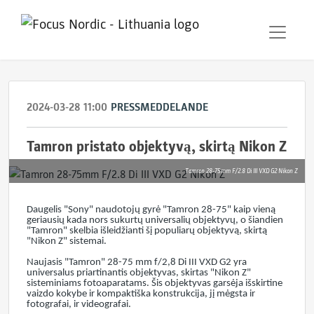
2024-03-28 11:00
PRESSMEDDELANDE
Tamron pristato objektyvą, skirtą Nikon Z
Tamron 28-75mm F/2.8 Di III VXD G2 Nikon Z
Daugelis "Sony" naudotojų gyrė "Tamron 28-75" kaip vieną
geriausių kada nors sukurtų universalių objektyvų, o šiandien
"Tamron" skelbia išleidžianti šį populiarų objektyvą, skirtą
"Nikon Z" sistemai.
Naujasis "Tamron" 28-75 mm f/2,8 Di III VXD G2 yra
universalus priartinantis objektyvas, skirtas "Nikon Z"
sisteminiams fotoaparatams. Šis objektyvas garsėja išskirtine
vaizdo kokybe ir kompaktiška konstrukcija, jį mėgsta ir
fotografai, ir videografai.