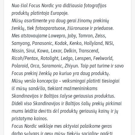
Nuo šiol Focus Nordic yra didžiausia fotografijos 
produktų platintoja Europoje.

Mūsų asortimente yra daug gerai žinomų prekinių 
ženklų, tiek fotoaparatuose, žiūronuose ir prieduose.

Mes atstovaujame Lowepro, Joby, Tamron, Zeiss, 
Samyang, Panasonic, Kodak, Kenko, Hollyland, NiSi, 
Nissin, Sirui, Kowa, Lexar, Delkin, Transcend, 
Ricoh/Pentax, Rotolight, Ledgo, Lenspen, Feelworld, 
Polaroid, Orca, Saramonic, Zhiyun. Taip pat turime ir savo 
Focus prekinį ženklą po kuriuo yra daug produktų.

Mūsų verslo koncepcija – veiksmingai platinti tiesiogiai 
iš mūsų sandėlio, tiekiant mažmenininkams 
Skandinavijos ir Baltijos šalyse geriausius produktus. 
Dideli viso Skandinavijos ir Baltijos šalių prekių pirkimai 
mums leidžia derėtis dėl produktų geriausių kainų ir jų 
pristatymo kainos.

Focus Nordic veikloje mes aktyviai palaikome geras 
darbo sąlygas ir gerą mūsų tiekėjų socialinę padėtį 