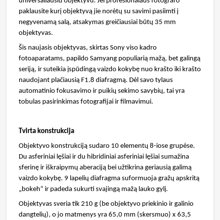
universaliausiu objektyvu. Jei profesionalaus fotografo
paklausite kurį objektyvą jie norėtų su savimi pasiimti į
negyvenamą salą, atsakymas greičiausiai būtų 35 mm
objektyvas.
Šis naujasis objektyvas, skirtas Sony viso kadro
fotoaparatams, papildo Samyang populiarią mažą, bet galingą
seriją, ir suteikia įspūdingą vaizdo kokybę nuo krašto iki krašto
naudojant plačiausią F1.8 diafragmą. Dėl savo tylaus
automatinio fokusavimo ir puikių sekimo savybių, tai yra
tobulas pasirinkimas fotografijai ir filmavimui.
Tvirta konstrukcija
Objektyvo konstrukciją sudaro 10 elementų 8-iose grupėse.
Du asferiniai lęšiai ir du hibridiniai asferiniai lęšiai sumažina
sferinę ir iškraipymų aberaciją bei užtikrina geriausią galimą
vaizdo kokybę. 9 lapelių diafragma suformuoja gražų apskritą
„bokeh“ ir padeda sukurti svajingą mažą lauko gylį.
Objektyvas sveria tik 210 g (be objektyvo priekinio ir galinio
dangtelių), o jo matmenys yra 65,0 mm (skersmuo) x 63,5