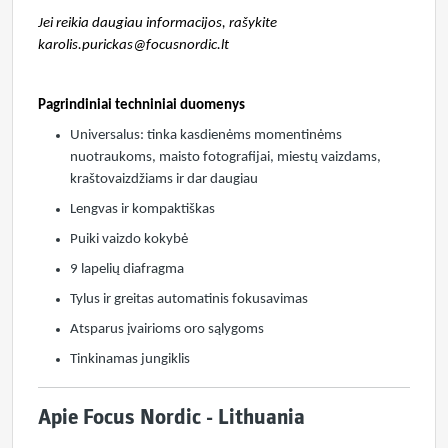
Jei reikia daugiau informacijos, rašykite
karolis.purickas@focusnordic.lt
Pagrindiniai techniniai duomenys
Universalus: tinka kasdienėms momentinėms
nuotraukoms, maisto fotografijai, miestų vaizdams,
kraštovaizdžiams ir dar daugiau
Lengvas ir kompaktiškas
Puiki vaizdo kokybė
9 lapelių diafragma
Tylus ir greitas automatinis fokusavimas
Atsparus įvairioms oro sąlygoms
Tinkinamas jungiklis
Apie Focus Nordic - Lithuania