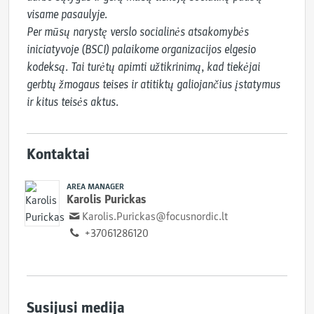
visame pasaulyje.

Per mūsų narystę verslo socialinės atsakomybės 
iniciatyvoje (BSCI) palaikome organizacijos elgesio 
kodeksą. Tai turėtų apimti užtikrinimą, kad tiekėjai 
gerbtų žmogaus teises ir atitiktų galiojančius įstatymus 
ir kitus teisės aktus.
Kontaktai
AREA MANAGER
Karolis Purickas
Karolis.Purickas@focusnordic.lt
+37061286120
Susijusi medija