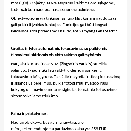
mm (ilgis). Objektyvas yra atsparus įvairioms oro sąlygoms,
todėl gali būti naudojamas atšiaurioje aplinkoje.
Objektyvo šone yra tinkinamas jungiklis, kuriam naudotojas
gali priskirti įvairias funkcijas. Funkcijos gali būti lengvai
keičiamos arba pridedamos naudojant Samyang Lens Station.
Greitas ir tylus automatinis fokusavimas su puikiomis
filmavimui skirtomis objekto sekimo galimybėmis
Naujai sukurtas Linear STM (žingsninis variklis) suteikia
galimybę tyliau ir tiksliau valdyti didesnę ir sunkesnę
fokusavimo lęšių grupę. Tai užtikrina greitą ir tikslų fokusavimą
ir sklandžius perėjimus, puikią fotografijų ir vaizdo įrašų
kokybę, o filmavimo metu nesigirdi automatinio fokusavimo
sistemos keliamo triukšmo.
Kaina ir pristatymas:
Naująjį objektyvą bus galima įsigyti spalio
mėn., rekomenduojama pardavimo kaina yra 359 EUR.