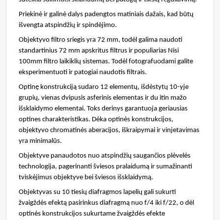
Priekinė ir galinė dalys padengtos matiniais dažais, kad būtų
išvengta atspindžių ir spindėjimo.
Objektyvo filtro sriegis yra 72 mm, todėl galima naudoti
standartinius 72 mm apskritus filtrus ir populiarias Nisi
100mm filtro laikiklių sistemas. Todėl fotografuodami galite
eksperimentuoti ir patogiai naudotis filtrais.
Optinę konstrukciją sudaro 12 elementų, išdėstytų 10-yje
grupių, vienas dvipusis asferinis elementas ir du itin mažo
išsklaidymo elementai. Toks derinys garantuoja geriausias
optines charakteristikas. Dėka optinės konstrukcijos,
objektyvo chromatinės aberacijos, iškraipymai ir vinjetavimas
yra minimalūs.
Objektyve panaudotos nuo atspindžių saugančios plėvelės
technologija, pagerinanti šviesos pralaidumą ir sumažinanti
tviskėjimus objektyve bei šviesos išsklaidymą.
Objektyvas su 10 tiesių diafragmos lapelių gali sukurti
žvaigždės efektą pasirinkus diafragmą nuo f/4 iki f/22, o dėl
optinės konstrukcijos sukurtame žvaigždės efekte