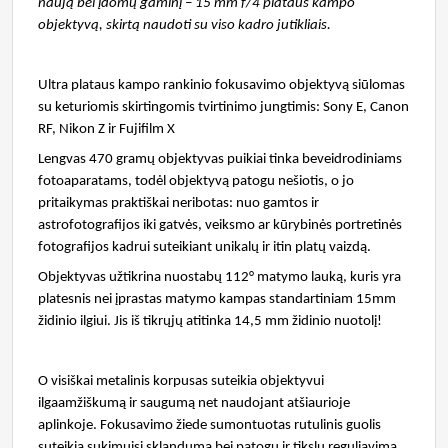
naują bei įdomų gaminį – 15 mm f/4 plataus kampo
objektyvą, skirtą naudoti su viso kadro jutikliais.
Ultra plataus kampo rankinio fokusavimo objektyvą siūlomas
su keturiomis skirtingomis tvirtinimo jungtimis: Sony E, Canon
RF, Nikon Z ir Fujifilm X
Lengvas 470 gramų objektyvas puikiai tinka beveidrodiniams
fotoaparatams, todėl objektyvą patogu nešiotis, o jo
pritaikymas praktiškai neribotas: nuo gamtos ir
astrofotografijos iki gatvės, veiksmo ar kūrybinės portretinės
fotografijos kadrui suteikiant unikalų ir itin platų vaizdą.
Objektyvas užtikrina nuostabų 112° matymo lauką, kuris yra
platesnis nei įprastas matymo kampas standartiniam 15mm
židinio ilgiui. Jis iš tikrųjų atitinka 14,5 mm židinio nuotolį!
O visiškai metalinis korpusas suteikia objektyvui
ilgaamžiškumą ir saugumą net naudojant atšiaurioje
aplinkoje. Fokusavimo žiede sumontuotas rutulinis guolis
suteikia sukimuisi sklandumą bei patogų ir tikslų reguliavimą.