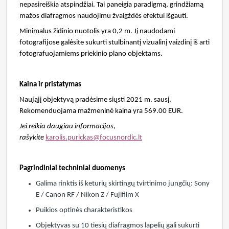
nepasireiškia atspindžiai. Tai paneigia paradigmą, grindžiamą
mažos diafragmos naudojimu žvaigždės efektui išgauti.
Minimalus židinio nuotolis yra 0,2 m. Jį naudodami
fotografijose galėsite sukurti stulbinantį vizualinį vaizdinį iš arti
fotografuojamiems priekinio plano objektams.
Kaina ir pristatymas
Naująjį objektyvą pradėsime siųsti 2021 m. sausį.
Rekomenduojama mažmeninė kaina yra 569.00 EUR.
Jei reikia daugiau informacijos,
rašykite
karolis.purickas@focusnordic.lt
Pagrindiniai techniniai duomenys
Galima rinktis iš keturių skirtingų tvirtinimo jungčių: Sony
E / Canon RF / Nikon Z / Fujifilm X
Puikios optinės charakteristikos
Objektyvas su 10 tiesių diafragmos lapelių gali sukurti