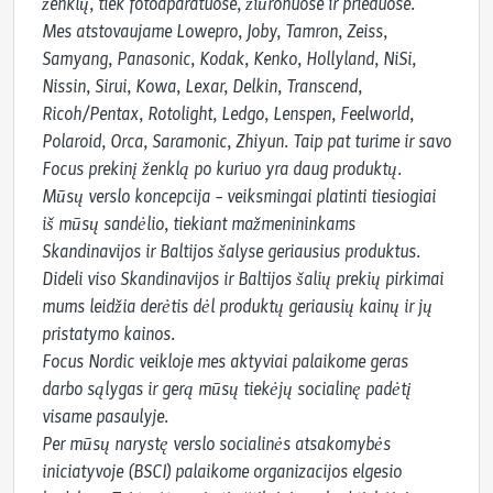
ženklų, tiek fotoaparatuose, žiūronuose ir prieduose.

Mes atstovaujame Lowepro, Joby, Tamron, Zeiss, 
Samyang, Panasonic, Kodak, Kenko, Hollyland, NiSi, 
Nissin, Sirui, Kowa, Lexar, Delkin, Transcend, 
Ricoh/Pentax, Rotolight, Ledgo, Lenspen, Feelworld, 
Polaroid, Orca, Saramonic, Zhiyun. Taip pat turime ir savo 
Focus prekinį ženklą po kuriuo yra daug produktų.

Mūsų verslo koncepcija – veiksmingai platinti tiesiogiai 
iš mūsų sandėlio, tiekiant mažmenininkams 
Skandinavijos ir Baltijos šalyse geriausius produktus. 
Dideli viso Skandinavijos ir Baltijos šalių prekių pirkimai 
mums leidžia derėtis dėl produktų geriausių kainų ir jų 
pristatymo kainos.

Focus Nordic veikloje mes aktyviai palaikome geras 
darbo sąlygas ir gerą mūsų tiekėjų socialinę padėtį 
visame pasaulyje.

Per mūsų narystę verslo socialinės atsakomybės 
iniciatyvoje (BSCI) palaikome organizacijos elgesio 