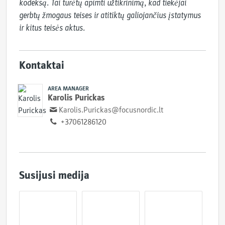
kodeksą. Tai turėtų apimti užtikrinimą, kad tiekėjai 
gerbtų žmogaus teises ir atitiktų galiojančius įstatymus 
ir kitus teisės aktus.
Kontaktai
AREA MANAGER
Karolis Purickas
Karolis.Purickas@focusnordic.lt
+37061286120
Susijusi medija