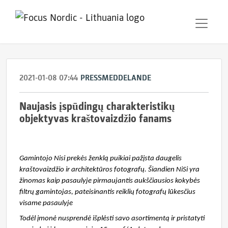
2021-01-08 07:44
PRESSMEDDELANDE
Naujasis įspūdingų charakteristikų
objektyvas kraštovaizdžio fanams
Gamintojo Nisi prekės ženklą puikiai pažįsta daugelis
kraštovaizdžio ir architektūros fotografų. Šiandien NiSi yra
žinomas kaip pasaulyje pirmaujantis aukščiausios kokybės
filtrų gamintojas, pateisinantis reiklių fotografų lūkesčius
visame pasaulyje
Todėl įmonė nusprendė išplėsti savo asortimentą ir pristatyti