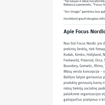
"Tai naujas ir labai novatori
Rebecca Laanemets, "Focus No
"Ars-Imago" gaminius bus gali
Norėdami gauti daugiau info
Apie Focus Nordic
Nuo šiol Focus Nordic yra 
prekinių ženklų, tiek foto
Kodak, Kenko, Hollyland, Ni
Feelworld, Polaroid, Orca,
Boundary, Gomatic, Rhino, T
Mūsų verslo koncepcija – v
Baltijos šalyse geriausius p
produktų geriausių kainų ir
mūsų tiekėjų socialinę padė
palaikome organizacijos elg
galiojančius įstatymus ir ki