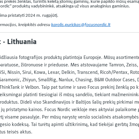
škas prekės ženklas, turintis keletą įdomių gaminių, kurie papildo mūsų esam
rdic" produktų vadybininkė, atsakinga už visus analoginius gaminius.
ma pristatyti 2024 m. rugpjūtį.
rmacijos, kreipkitės adresu
karolis.purickas@focusnordic.lt
 - Lithuania
didžiausia fotografijos produktų platintoja Europoje. Mūsų asortimen
aparatuose, žiūronuose ir prieduose. Mes atstovaujame Tamron, Zeiss
Si, Nissin, Sirui, Kowa, Lexar, Delkin, Transcend, Ricoh/Pentax, Rot
 Saramonic, Zhiyun, SmallRig, Nanlux, Chasing, B&W Outdoor Cases, 
hinkTank ir Velbon. Taip pat turime ir savo Focus prekinį ženklą po 
eiksmingai platinti tiesiogiai iš mūsų sandėlio, tiekiant mažmeninin
roduktus. Dideli viso Skandinavijos ir Baltijos šalių prekių pirkimai m
 jų pristatymo kainos. Focus Nordic veikloje mes aktyviai palaikome 
tį visame pasaulyje. Per mūsų narystę verslo socialinės atsakomybės 
esio kodeksą. Tai turėtų apimti užtikrinimą, kad tiekėjai gerbtų žmoga
tus teisės aktus.