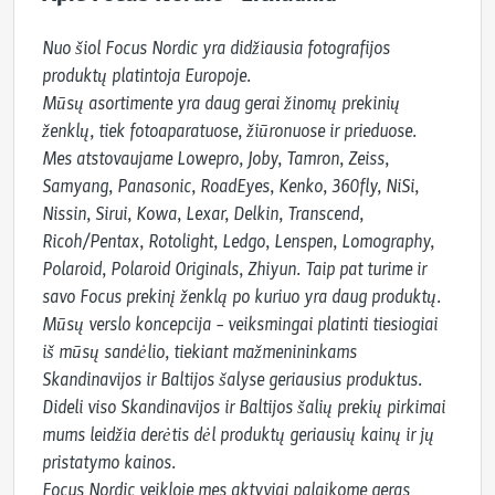
Nuo šiol Focus Nordic yra didžiausia fotografijos 
produktų platintoja Europoje.

Mūsų asortimente yra daug gerai žinomų prekinių 
ženklų, tiek fotoaparatuose, žiūronuose ir prieduose.

Mes atstovaujame Lowepro, Joby, Tamron, Zeiss, 
Samyang, Panasonic, RoadEyes, Kenko, 360fly, NiSi, 
Nissin, Sirui, Kowa, Lexar, Delkin, Transcend, 
Ricoh/Pentax, Rotolight, Ledgo, Lenspen, Lomography, 
Polaroid, Polaroid Originals, Zhiyun. Taip pat turime ir 
savo Focus prekinį ženklą po kuriuo yra daug produktų.

Mūsų verslo koncepcija – veiksmingai platinti tiesiogiai 
iš mūsų sandėlio, tiekiant mažmenininkams 
Skandinavijos ir Baltijos šalyse geriausius produktus. 
Dideli viso Skandinavijos ir Baltijos šalių prekių pirkimai 
mums leidžia derėtis dėl produktų geriausių kainų ir jų 
pristatymo kainos.

Focus Nordic veikloje mes aktyviai palaikome geras 