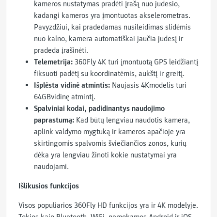
kameros nustatymas pradėti įrašą nuo judesio,
kadangi kameros yra įmontuotas akselerometras.
Pavyzdžiui, kai pradedamas nusileidimas slidėmis
nuo kalno, kamera automatiškai jaučia judesį ir
pradeda įrašinėti.
Telemetrija:
360Fly 4K turi įmontuotą GPS leidžiantį
fiksuoti padėtį su koordinatėmis, aukštį ir greitį.
Išplėsta vidinė atmintis:
Naujasis 4Kmodelis turi
64GBvidinę atmintį.
Spalviniai kodai, padidinantys naudojimo
paprastumą:
Kad būtų lengviau naudotis kamera,
aplink valdymo mygtuką ir kameros apačioje yra
skirtingomis spalvomis šviečiančios zonos, kurių
dėka yra lengviau žinoti kokie nustatymai yra
naudojami.
Išlikusios funkcijos
Visos populiarios 360Fly HD funkcijos yra ir 4K modelyje.