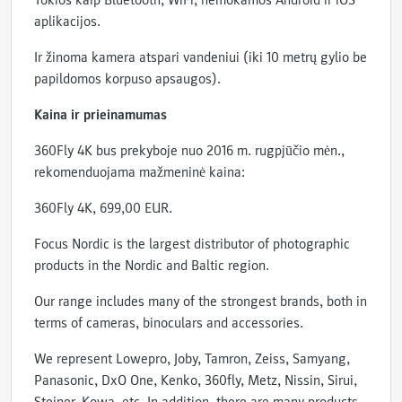
Tokios kaip Bluetooth, WiFi, nemokamos Android ir iOS
aplikacijos.
Ir žinoma kamera atspari vandeniui (iki 10 metrų gylio be
papildomos korpuso apsaugos).
Kaina ir prieinamumas
360Fly 4K bus prekyboje nuo 2016 m. rugpjūčio mėn.,
rekomenduojama mažmeninė kaina:
360Fly 4K, 699,00 EUR.
Focus Nordic is the largest distributor of photographic
products in the Nordic and Baltic region.
Our range includes many of the strongest brands, both in
terms of cameras, binoculars and accessories.
We represent Lowepro, Joby, Tamron, Zeiss, Samyang,
Panasonic, DxO One, Kenko, 360fly, Metz, Nissin, Sirui,