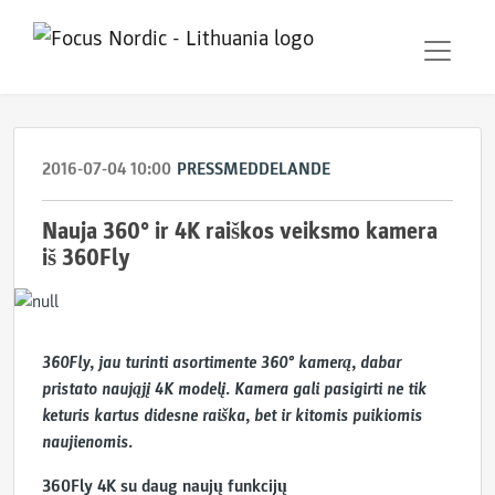
2016-07-04 10:00
PRESSMEDDELANDE
Nauja 360° ir 4K raiškos veiksmo kamera
iš 360Fly
360
Fly, jau turinti asortimente 360° kamerą, dabar
pristato naująjį
4K
modelį. Kamera gali pasigirti ne tik
keturis kartus didesne raiška, bet ir kitomis puikiomis
naujienomis.
360Fly 4K su daug naujų funkcijų