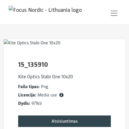
15_135910
Kite Optics Stabi One 10x20
Failo tipas:
Png
Licencija:
Media use
Dydis:
971kb
Atsisiuntimas