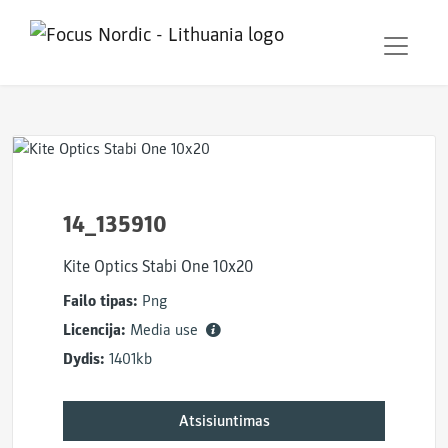
14_135910
Kite Optics Stabi One 10x20
Failo tipas:
Png
Licencija:
Media use
Dydis:
1401kb
Atsisiuntimas