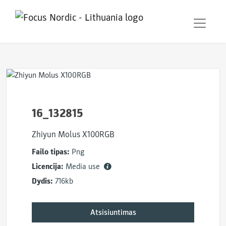
16_132815
Zhiyun Molus X100RGB
Failo tipas:
Png
Licencija:
Media use
Dydis:
716kb
Atsisiuntimas