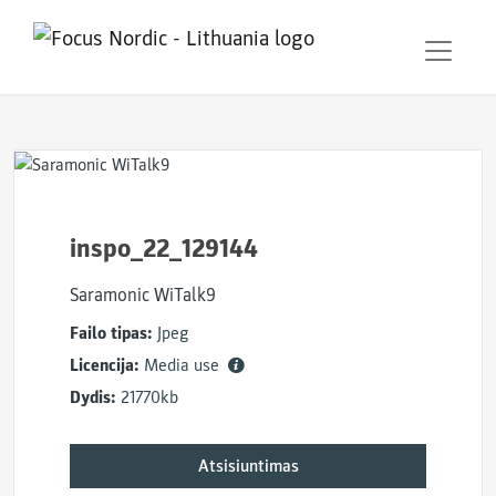
inspo_22_129144
Saramonic WiTalk9
Failo tipas:
Jpeg
Licencija:
Media use
Dydis:
21770kb
Atsisiuntimas