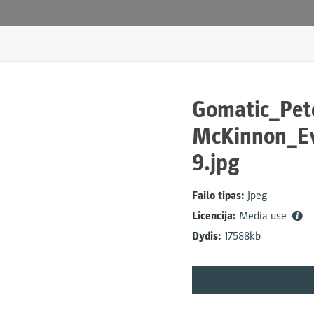
Gomatic_Pet
McKinnon_E
9.jpg
Failo tipas:
Jpeg
Licencija:
Media use
Dydis:
17588kb