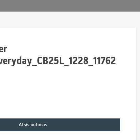
er
veryday_CB25L_1228_11762
Atsisiuntimas