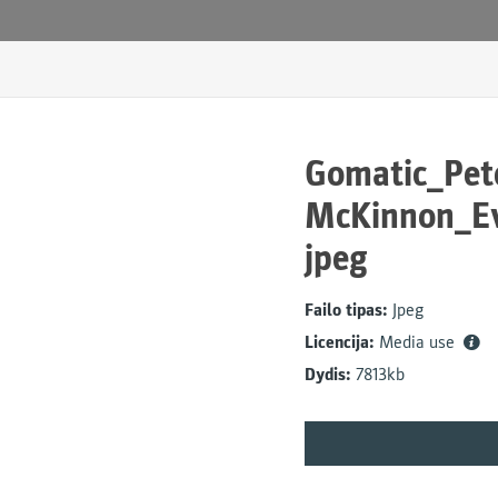
Gomatic_Pet
McKinnon_E
jpeg
Failo tipas:
Jpeg
Licencija:
Media use
Dydis:
7813kb