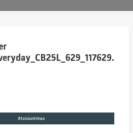
er
veryday_CB25L_629_117629.
Atsisiuntimas