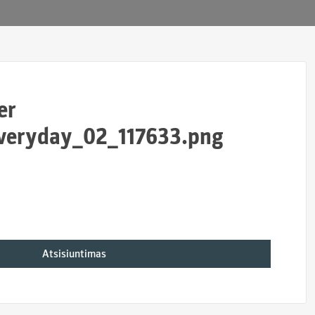
er
veryday_02_117633.png
Atsisiuntimas