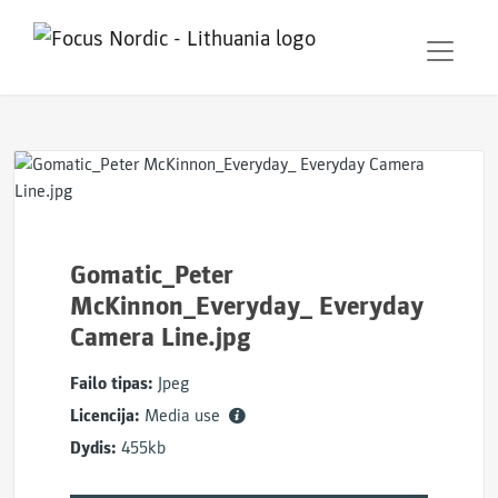
Gomatic_Peter
McKinnon_Everyday_ Everyday
Camera Line.jpg
Failo tipas:
Jpeg
Licencija:
Media use
Dydis:
455kb