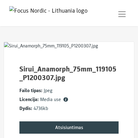
Sirui_Anamorph_75mm_119105
_P1200307.jpg
Failo tipas:
Jpeg
Licencija:
Media use
Dydis:
4736kb
Atsisiuntimas