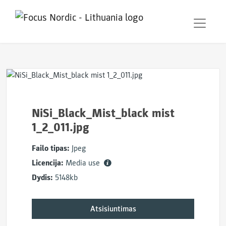
NiSi_Black_Mist_black mist
1_2_011.jpg
Failo tipas:
Jpeg
Licencija:
Media use
Dydis:
5148kb
Atsisiuntimas