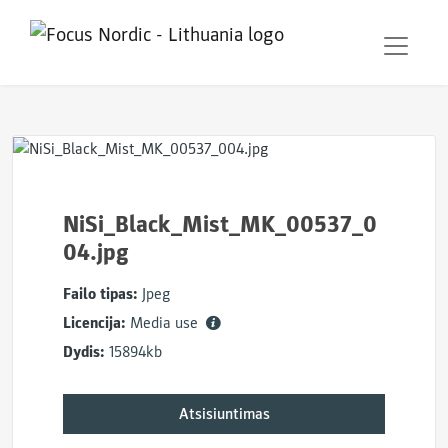
NiSi_Black_Mist_MK_00537_0
04.jpg
Failo tipas:
Jpeg
Licencija:
Media use
Dydis:
15894kb
Atsisiuntimas