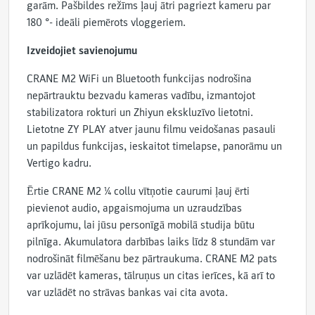
garām. Pašbildes režīms ļauj ātri pagriezt kameru par
180 °- ideāli piemērots vloggeriem.
Izveidojiet savienojumu
CRANE M2 WiFi un Bluetooth funkcijas nodrošina
nepārtrauktu bezvadu kameras vadību, izmantojot
stabilizatora rokturi un Zhiyun ekskluzīvo lietotni.
Lietotne ZY PLAY atver jaunu filmu veidošanas pasauli
un papildus funkcijas, ieskaitot timelapse, panorāmu un
Vertigo kadru.
Ērtie CRANE M2 ¼ collu vītņotie caurumi ļauj ērti
pievienot audio, apgaismojuma un uzraudzības
aprīkojumu, lai jūsu personīgā mobilā studija būtu
pilnīga. Akumulatora darbības laiks līdz 8 stundām var
nodrošināt filmēšanu bez pārtraukuma. CRANE M2 pats
var uzlādēt kameras, tālruņus un citas ierīces, kā arī to
var uzlādēt no strāvas bankas vai cita avota.