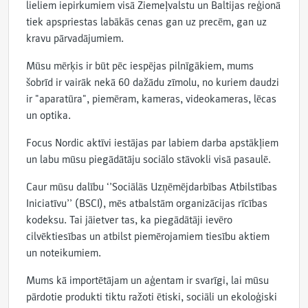
lieliem iepirkumiem visā Ziemeļvalstu un Baltijas reģionā
tiek apspriestas labākās cenas gan uz precēm, gan uz
kravu pārvadājumiem.
Mūsu mērķis ir būt pēc iespējas pilnīgākiem, mums
šobrīd ir vairāk nekā 60 dažādu zīmolu, no kuriem daudzi
ir "aparatūra", piemēram, kameras, videokameras, lēcas
un optika.
Focus Nordic aktīvi iestājas par labiem darba apstākļiem
un labu mūsu piegādātāju sociālo stāvokli visā pasaulē.
Caur mūsu dalību ‘’Sociālās Uzņēmējdarbības Atbilstības
Iniciatīvu’’ (BSCI), mēs atbalstām organizācijas rīcības
kodeksu. Tai jāietver tas, ka piegādātāji ievēro
cilvēktiesības un atbilst piemērojamiem tiesību aktiem
un noteikumiem.
Mums kā importētājam un aģentam ir svarīgi, lai mūsu
pārdotie produkti tiktu ražoti ētiski, sociāli un ekoloģiski