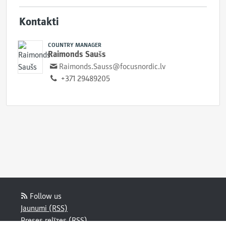
Kontakti
COUNTRY MANAGER
Raimonds Saušs
Raimonds.Sauss@focusnordic.lv
+371 29489205
Follow us
Jaunumi (RSS)
Preses relīzes (RSS)