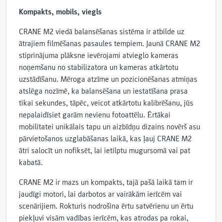
Kompakts, mobils, viegls
CRANE M2 viedā balansēšanas sistēma ir atbilde uz
ātrajiem filmēšanas pasaules tempiem. Jaunā CRANE M2
stiprinājuma plāksne ievērojami atvieglo kameras
noņemšanu no stabilizatora un kameras atkārtotu
uzstādīšanu. Mēroga atzīme un pozicionēšanas atmiņas
atslēga nozīmē, ka balansēšana un iestatīšana prasa
tikai sekundes, tāpēc, veicot atkārtotu kalibrēšanu, jūs
nepalaidīsiet garām nevienu fotoattēlu. Ērtākai
mobilitatei unikālais tapu un aizbīdņu dizains novērš asu
pārvietošanos uzglabāšanas laikā, kas ļauj CRANE M2
ātri salocīt un nofiksēt, lai ietilptu mugursomā vai pat
kabatā.
CRANE M2 ir mazs un kompakts, tajā pašā laikā tam ir
jaudīgi motori, lai darbotos ar vairākām ierīcēm vai
scenārijiem. Rokturis nodrošina ērtu satvērienu un ērtu
piekļuvi visām vadības ierīcēm, kas atrodas pa rokai,