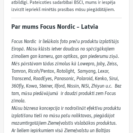
atbildīgi. Pateicoties sadarbībai BSCI, mums ir iespēja
izvirzīt iepriekš minētās prasības mūsu piegādātājiem.
Par mums Focus Nordic – Latvia
Focus Nordic  ir lielākais foto preču produktu izplatītājs 
Eiropā. Mūsu klāsts ietver daudzus no spēcīgākajiem 
zīmoliem gan kameru, gan optikas, gan piederumu ziņā. 
Mēs pārstāvam tādus zīmolus kā Lowepro, Joby, Zeiss, 
Tamron, Ricoh/Pentax, Rotolight,  Samyang, Lexar, 
Transcend, RoadEyes, Panasonic, Polaroid, Kenko, Sirui, 
360fly, Kowa, Steiner, Ilford, Nissin, NiSi, Zhiyun u.c.  Bez 
tam, mūsu piedāvājumā  ir daudzi produkti zem Focus 
zīmola.

Mūsu biznesa koncepcija ir nodrošināt efektīvu produktu 
izplatīšanu tieši no mūsu pašu noliktavas, piegādājot 
mazumtirgotājiem Ziemeļvalstīs vislabākos produktus. 
Ar lieliem iepirkumiem visā Ziemeļvalstu un Baltijas 