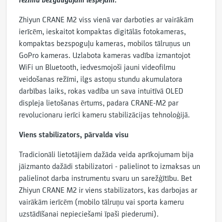
režīmu bezgalīgajām iespējām.
Zhiyun CRANE M2 viss vienā var darboties ar vairākām
ierīcēm, ieskaitot kompaktas digitālās fotokameras,
kompaktas bezspoguļu kameras, mobilos tālruņus un
GoPro kameras. Uzlabota kameras vadība izmantojot
WiFi un Bluetooth, iedvesmojoši jauni videofilmu
veidošanas režīmi, ilgs astoņu stundu akumulatora
darbības laiks, rokas vadība un sava intuitīvā OLED
displeja lietošanas ērtums, padara CRANE-M2 par
revolucionaru ierīci kameru stabilizācijas tehnoloģijā.
Viens stabilizators, pārvalda visu
Tradicionāli lietotājiem dažāda veida aprīkojumam bija
jāizmanto dažādi stabilizatori - palielinot to izmaksas un
palielinot darba instrumentu svaru un sarežģītību. Bet
Zhiyun CRANE M2 ir viens stabilizators, kas darbojas ar
vairākām ierīcēm (mobilo tālruņu vai sporta kameru
uzstādīšanai nepieciešami īpaši piederumi).