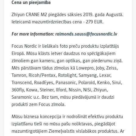
Cena un pieejamība
Zhiyun CRANE M2 piegādes sāksies 2019. gada Augustā.
Ieteicamā mazumtirdzniecības cena - 279 EUR.
For more information:
raimonds.sauss@focusnordic.lv
Focus Nordic ir lielākais foto preču produktu izplatītājs
Eiropā. Mūsu klāsts ietver daudzus no spēcīgākajiem
zīmoliem gan kameru, gan optikas, gan piederumu ziņā.
Mēs pārstāvam tādus zīmolus kā Lowepro, Joby, Zeiss,
Tamron, Ricoh/Pentax, Rotolight, Samyang, Lexar,
Transcend, RoadEyes, Panasonic, Polaroid, Kenko, Sirui,
360fly, Kowa, Steiner, Ilford, Nissin, NiSi, Zhiyun,
Saramonic u.c. Bez tam, mūsu piedāvājumā ir daudzi
produkti zem Focus zīmola.
Mūsu biznesa koncepcija ir nodrošināt efektīvu produktu
izplatīšanu tieši no mūsu pašu noliktavas, piegādājot
mazumtirgotājiem Ziemeļvalstīs vislabākos produktus. Ar