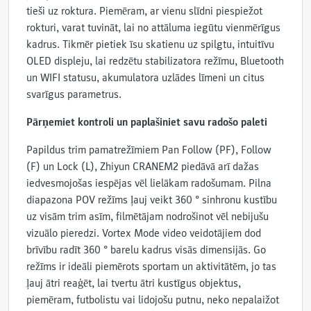
tieši uz roktura. Piemēram, ar vienu slīdni piespiežot
rokturi, varat tuvināt, lai no attāluma iegūtu vienmērīgus
kadrus. Tikmēr pietiek īsu skatienu uz spilgtu, intuitīvu
OLED displeju, lai redzētu stabilizatora režīmu, Bluetooth
un WIFI statusu, akumulatora uzlādes līmeni un citus
svarīgus parametrus.
Pārņemiet kontroli un paplašiniet savu radošo paleti
Papildus trim pamatrežīmiem Pan Follow (PF), Follow
(F) un Lock (L), Zhiyun CRANEM2 piedāvā arī dažas
iedvesmojošas iespējas vēl lielākam radošumam. Pilna
diapazona POV režīms ļauj veikt 360 ° sinhronu kustību
uz visām trim asīm, filmētājam nodrošinot vēl nebijušu
vizuālo pieredzi. Vortex Mode video veidotājiem dod
brīvību radīt 360 ° barelu kadrus visās dimensijās. Go
režīms ir ideāli piemērots sportam un aktivitātēm, jo tas
ļauj ātri reaģēt, lai tvertu ātri kustīgus objektus,
piemēram, futbolistu vai lidojošu putnu, neko nepalaižot