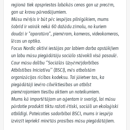
reģionā tiek apspriestas labākās cenas gan uz precēm, 
gan uz kravu pārvadājumiem.

Mūsu mērķis ir būt pēc iespējas pilnīgākiem, mums 
šobrīd ir vairāk nekā 60 dažādu zīmolu, no kuriem 
daudzi ir "aparatūra", piemēram, kameras, videokameras, 
lēcas un optika.

Focus Nordic aktīvi iestājas par labiem darba apstākļiem 
un labu mūsu piegādātāju sociālo stāvokli visā pasaulē.

Caur mūsu dalību ‘’Sociālās Uzņēmējdarbības 
Atbilstības Iniciatīvu’’ (BSCI), mēs atbalstām 
organizācijas rīcības kodeksu. Tai jāietver tas, ka 
piegādātāji ievēro cilvēktiesības un atbilst 
piemērojamiem tiesību aktiem un noteikumiem.

Mums kā importētājam un aģentam ir svarīgi, lai mūsu 
pārdotie produkti tiktu ražoti ētiski, sociāli un ekoloģiski 
atbildīgi. Pateicoties sadarbībai BSCI, mums ir iespēja 
izvirzīt iepriekš minētās prasības mūsu piegādātājiem.