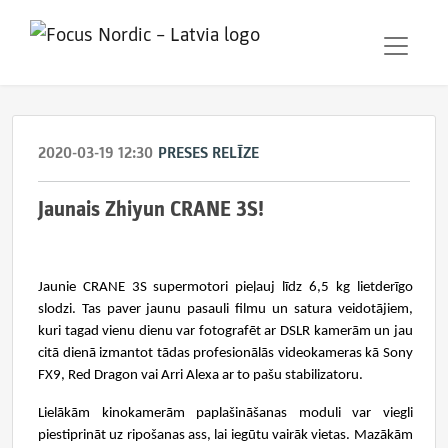
2020-03-19 12:30
PRESES RELĪZE
Jaunais Zhiyun CRANE 3S!
Jaunie CRANE 3S supermotori pieļauj līdz 6,5 kg lietderīgo
slodzi.
Tas paver jaunu pasauli filmu un satura veidotājiem,
kuri tagad vienu dienu var fotografēt ar DSLR kamerām un jau
citā dienā izmantot tādas profesionālās videokameras kā Sony
FX9, Red Dragon vai Arri Alexa ar to pašu stabilizatoru.
Lielākām kinokamerām paplašināšanas moduli var viegli
piestiprināt uz ripošanas ass, lai iegūtu vairāk vietas. Mazākām