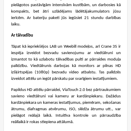
pielāgotos pastāvīgām intensīvām kustībām, un darbosies kā
kompakts, bet ātri uzlādējams lādētājakumulators jūsu
ierīcēm. Ar bateriju paketi jūs iegūsiet 21 stundu darbības
laiku.
Ar tālvadību
Tāpat kā iepriekšējos LAB un Weebill modeļos, arī Crane 3S ir
iespēja izveidot bezvadu savienojumu ar viedtālruni un
izmantot to kā uzlabotu tālvadības pulti ar pārraides moduļa
palīdzību. Viedtālrunis darbojas kā monitors ar pilnas HD
izšķirtspējas (1080p) bezvadu video atbalstu. Tas palīdzēs
izveidot attēlu un iegūt pārskatu par svarīgiem iestatījumiem.
Papildus HD attēlu pārraidei, ViaTouch 2.0 bez pārtraukumiem
savieno viedtālruni vai kameru ar kardānpiekaru. Dažādus
kardānpiekara un kameras iestatījumus, piemēram, sekošanas
ātrumu, diafragmas atvērumu, ISO, slēdža ātrumu utt., var
pielāgot reālajā laikā. Intuitīva kontrole un pārraudzība
reāllaikā ir rokas stiepiena attālumā.