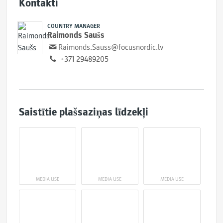
Kontakti
COUNTRY MANAGER
Raimonds Saušs
Raimonds.Sauss@focusnordic.lv
+371 29489205
Saistītie plašsaziņas līdzekļi
MEDIA USE
MEDIA USE
MEDIA USE