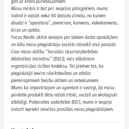
gan uz kravu pārvadājumiem.

Mūsu mērķis ir būt pēc iespējas pilnīgākiem, mums 
šobrīd ir vairāk nekā 60 dažādu zīmolu, no kuriem 
daudzi ir "aparatūra", piemēram, kameras, videokameras, 
lēcas un optika.

Focus Nordic aktīvi iestājas par labiem darba apstākļiem 
un labu mūsu piegādātāju sociālo stāvokli visā pasaulē.

Caur mūsu dalību ‘’Sociālās Uzņēmējdarbības 
Atbilstības Iniciatīvu’’ (BSCI), mēs atbalstām 
organizācijas rīcības kodeksu. Tai jāietver tas, ka 
piegādātāji ievēro cilvēktiesības un atbilst 
piemērojamiem tiesību aktiem un noteikumiem.

Mums kā importētājam un aģentam ir svarīgi, lai mūsu 
pārdotie produkti tiktu ražoti ētiski, sociāli un ekoloģiski 
atbildīgi. Pateicoties sadarbībai BSCI, mums ir iespēja 
izvirzīt iepriekš minētās prasības mūsu piegādātājiem.