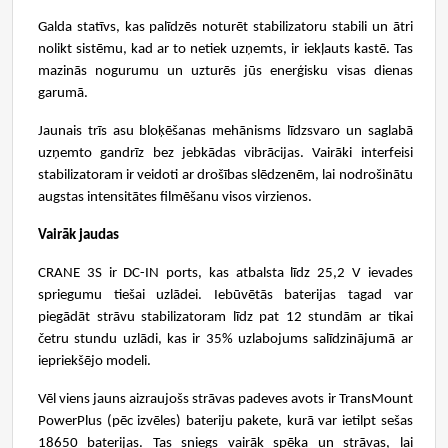
Galda statīvs, kas palīdzēs
noturēt stabilizatoru stabili un ātri
nolikt sistēmu, kad ar to netiek uzņemts,
ir iekļauts kastē
. Tas
mazinās nogurumu un uzturēs jūs enerģisku visas dienas
garumā.
Jaunais trīs asu bloķēšanas mehānisms līdzsvaro un saglabā
uzņemto gandrīz bez jebkādas vibrācijas. Vairāki interfeisi
stabilizatoram ir veidoti ar drošības slēdzenēm, lai nodrošinātu
augstas intensitātes filmēšanu visos virzienos.
Vairāk jaudas
CRANE 3S ir DC-IN ports, kas atbalsta līdz 25,2 V ievades
spriegumu tiešai uzlādei. Iebūvētās baterijas tagad var
piegādāt strāvu stabilizatoram līdz pat 12 stundām ar tikai
četru stundu uzlādi, kas ir 35% uzlabojums salīdzinājumā ar
iepriekšējo modeli.
Vēl viens jauns aizraujošs strāvas padeves avots ir TransMount
PowerPlus (pēc izvēles) bateriju pakete, kurā var ietilpt sešas
18650 baterijas. Tas sniegs vairāk spēka un strāvas, lai