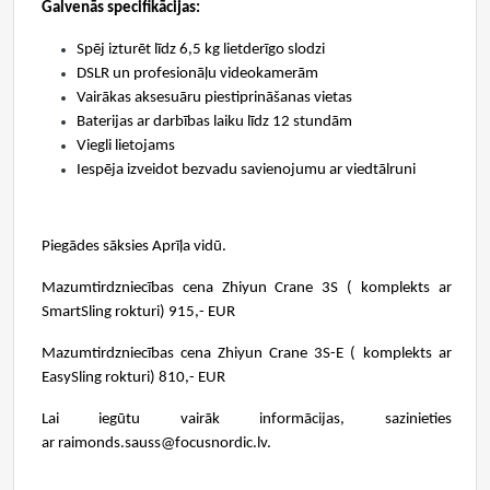
Galvenās specifikācijas:
Spēj izturēt līdz 6,5 kg lietderīgo slodzi
DSLR un profesionāļu videokamerām
Vairākas aksesuāru piestiprināšanas vietas
Baterijas ar darbības laiku līdz 12 stundām
Viegli lietojams
Iespēja izveidot bezvadu savienojumu ar viedtālruni
Piegādes sāksies Aprīļa vidū.
Mazumtirdzniecības cena Zhiyun Crane 3S ( komplekts ar
SmartSling rokturi) 915,- EUR
Mazumtirdzniecības cena Zhiyun Crane 3S-E ( komplekts ar
EasySling rokturi) 810,- EUR
Lai iegūtu vairāk informācijas, sazinieties
ar raimonds.sauss@focusnordic.lv.