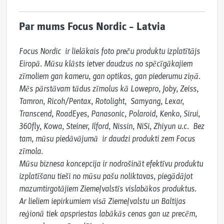
Par mums Focus Nordic – Latvia
Focus Nordic  ir lielākais foto preču produktu izplatītājs 
Eiropā. Mūsu klāsts ietver daudzus no spēcīgākajiem 
zīmoliem gan kameru, gan optikas, gan piederumu ziņā. 
Mēs pārstāvam tādus zīmolus kā Lowepro, Joby, Zeiss, 
Tamron, Ricoh/Pentax, Rotolight,  Samyang, Lexar, 
Transcend, RoadEyes, Panasonic, Polaroid, Kenko, Sirui, 
360fly, Kowa, Steiner, Ilford, Nissin, NiSi, Zhiyun u.c.  Bez 
tam, mūsu piedāvājumā  ir daudzi produkti zem Focus 
zīmola.

Mūsu biznesa koncepcija ir nodrošināt efektīvu produktu 
izplatīšanu tieši no mūsu pašu noliktavas, piegādājot 
mazumtirgotājiem Ziemeļvalstīs vislabākos produktus. 
Ar lieliem iepirkumiem visā Ziemeļvalstu un Baltijas 
reģionā tiek apspriestas labākās cenas gan uz precēm, 