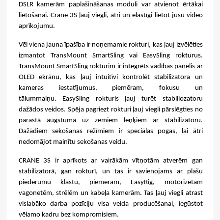
DSLR kamerām paplašināšanas moduli var atvienot ērtākai
lietošanai. Crane 3S ļauj viegli, ātri un elastīgi lietot jūsu video
aprīkojumu.
Vēl viena jauna īpašība ir noņemamie rokturi, kas ļauj izvēlēties
izmantot TransMount SmartSling vai EasySling rokturus.
TransMount SmartSling rokturim ir integrēts vadības panelis ar
OLED ekrānu, kas ļauj intuitīvi kontrolēt stabilizatora un
kameras iestatījumus, piemēram, fokusu un
tālummaiņu.
EasySling rokturis ļauj turēt stabiliozatoru
dažādos veidos. Spēja pagriezt rokturi ļauj viegli pārslēgties no
parastā augstuma uz zemiem leņķiem ar stabilizatoru.
Dažādiem sekošanas režīmiem ir speciālas pogas, lai ātri
nedomājot mainītu sekošanas veidu.
CRANE 3S ir aprīkots ar vairākām vītņotām atverēm gan
stabilizatorā, gan rokturī, un tas ir savienojams ar plašu
piederumu klāstu, piemēram, EasyRig, motorizētām
vagonetēm, strēlēm un kabeļa kamerām. Tas ļauj viegli atrast
vislabāko darba pozīciju visa veida producēšanai, iegūstot
vēlamo kadru bez kompromisiem.