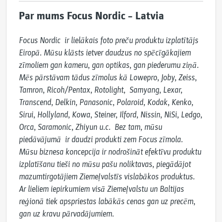
Par mums Focus Nordic – Latvia
Focus Nordic  ir lielākais foto preču produktu izplatītājs 
Eiropā. Mūsu klāsts ietver daudzus no spēcīgākajiem 
zīmoliem gan kameru, gan optikas, gan piederumu ziņā. 
Mēs pārstāvam tādus zīmolus kā Lowepro, Joby, Zeiss, 
Tamron, Ricoh/Pentax, Rotolight,  Samyang, Lexar, 
Transcend, Delkin, Panasonic, Polaroid, Kodak, Kenko, 
Sirui, Hollyland, Kowa, Steiner, Ilford, Nissin, NiSi, Ledgo, 
Orca, Saramonic, Zhiyun u.c.  Bez tam, mūsu 
piedāvājumā  ir daudzi produkti zem Focus zīmola.

Mūsu biznesa koncepcija ir nodrošināt efektīvu produktu 
izplatīšanu tieši no mūsu pašu noliktavas, piegādājot 
mazumtirgotājiem Ziemeļvalstīs vislabākos produktus. 
Ar lieliem iepirkumiem visā Ziemeļvalstu un Baltijas 
reģionā tiek apspriestas labākās cenas gan uz precēm, 
gan uz kravu pārvadājumiem.
