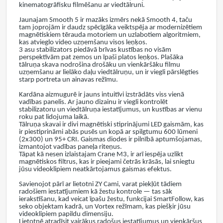
kinematogrāfisku filmēšanu ar viedtālruni.
Jaunajam Smooth 5 ir mazāks izmērs nekā Smooth 4, taču
tam joprojām ir daudz spēcīgāka veiktspēja ar modernizētiem
magnētiskiem tērauda motoriem un uzlabotiem algoritmiem,
kas atvieglo video uzņemšanu visos leņķos.
3 asu stabilizators piedāvā brīvas kustības no visām
perspektīvām pat zemos un īpaši platos leņķos. Plašāka
tālruņa skava nodrošina drošāku un vienkāršāku filmu
uzņemšanu ar lielāko daļu viedtālruņu, un ir viegli pārslēgties
starp portreta un ainavas režīmu.
Kardāna aizmugurē ir jauns intuitīvi izstrādāts viss vienā
vadības panelis. Ar jauno dizainu ir viegli kontrolēt
stabilizatoru un viedtālruņa iestatījumus, un kustības ar vienu
roku pat lidojuma laikā.
Tālruņa skavai ir divi magnētiski stiprinājumi LED gaismām, kas
ir piestiprināmi abās pusēs un kopā ar spilgtumu 600 lūmeni
(2x300) un 95+ CRI. Gaismas diodes ir pilnībā aptumšojamas,
izmantojot vadības paneļa riteņus.
Tāpat kā nesen izlaistajam Crane M3, ir arī iespēja uzlikt
magnētiskos filtrus, kas ir pieejami četrās krāsās, lai sniegtu
jūsu videoklipiem neatkārtojamus gaismas efektus.
Savienojot pārī ar lietotni ZY Cami, varat piekļūt tādiem
radošiem iestatījumiem kā žestu kontrole — tas sāk
ierakstīšanu, kad veicat īpašu žestu, funkcijai SmartFollow, kas
seko objektam kadrā, un Vortex režīmam, kas piešķir jūsu
videoklipiem papildu dimensiju.
Lietotnē atradīsit vairākus radošus iestatījumus un vienkāršus