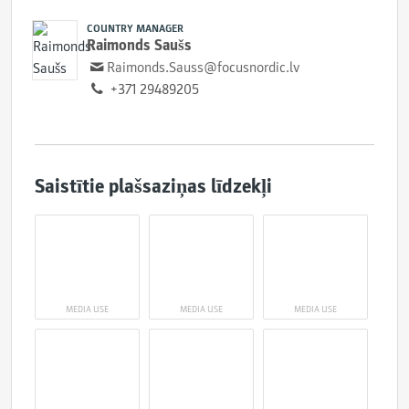
COUNTRY MANAGER
Raimonds Saušs
Raimonds.Sauss@focusnordic.lv
+371 29489205
Saistītie plašsaziņas līdzekļi
MEDIA USE
MEDIA USE
MEDIA USE