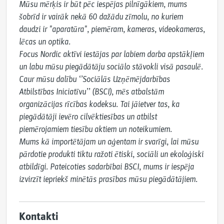
Mūsu mērķis ir būt pēc iespējas pilnīgākiem, mums 
šobrīd ir vairāk nekā 60 dažādu zīmolu, no kuriem 
daudzi ir "aparatūra", piemēram, kameras, videokameras, 
lēcas un optika.

Focus Nordic aktīvi iestājas par labiem darba apstākļiem 
un labu mūsu piegādātāju sociālo stāvokli visā pasaulē.

Caur mūsu dalību ‘’Sociālās Uzņēmējdarbības 
Atbilstības Iniciatīvu’’ (BSCI), mēs atbalstām 
organizācijas rīcības kodeksu. Tai jāietver tas, ka 
piegādātāji ievēro cilvēktiesības un atbilst 
piemērojamiem tiesību aktiem un noteikumiem.

Mums kā importētājam un aģentam ir svarīgi, lai mūsu 
pārdotie produkti tiktu ražoti ētiski, sociāli un ekoloģiski 
atbildīgi. Pateicoties sadarbībai BSCI, mums ir iespēja 
izvirzīt iepriekš minētās prasības mūsu piegādātājiem.
Kontakti