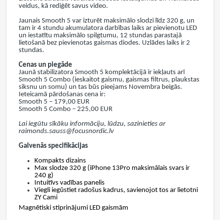
veidus, kā rediģēt savus video.
Jaunais Smooth 5 var izturēt maksimālo slodzi līdz 320 g, un
tam ir 4 stundu akumulatora darbības laiks ar pievienotu LED
un iestatītu maksimālo spilgtumu, 12 stundas parastajā
lietošanā bez pievienotas gaismas diodes. Uzlādes laiks ir 2
stundas.
Cenas un piegāde
Jaunā stabilizatora Smooth 5 komplektācijā ir iekļauts arī
Smooth 5 Combo (ieskaitot gaismu, gaismas filtrus, plaukstas
siksnu un somu) un tas būs pieejams Novembra beigās.
Ieteicamā pārdošanas cena ir:
Smooth 5 – 179,00 EUR
Smooth 5 Combo – 225,00 EUR
Lai iegūtu sīkāku informāciju, lūdzu, sazinieties ar
raimonds.sauss@focusnordic.lv
Galvenās specifikācijas
Kompakts dizains
Max slodze 320 g (iPhone 13Pro maksimālais svars ir
240 g)
Intuitīvs vadības panelis
Viegli iegūstiet radošus kadrus, savienojot tos ar lietotni
ZY Cami
Magnētiski stiprinājumi LED gaismām