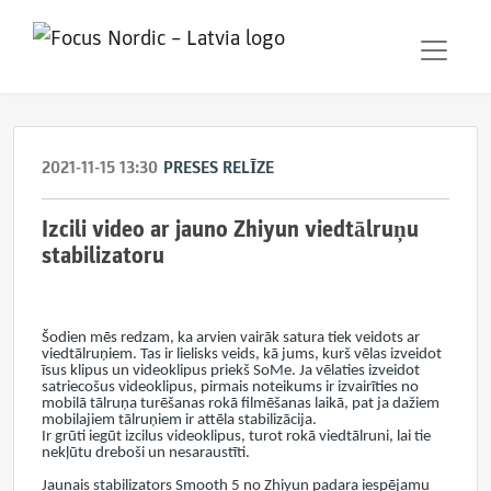
2021-11-15 13:30
PRESES RELĪZE
Izcili video ar jauno Zhiyun viedtālruņu
stabilizatoru
Šodien mēs redzam, ka arvien vairāk satura tiek veidots ar
viedtālruņiem. Tas ir lielisks veids, kā jums, kurš vēlas izveidot
īsus klipus un videoklipus priekš SoMe. Ja vēlaties izveidot
satriecošus videoklipus, pirmais noteikums ir izvairīties no
mobilā tālruņa turēšanas rokā filmēšanas laikā, pat ja dažiem
mobilajiem tālruņiem ir attēla stabilizācija.
Ir grūti iegūt izcilus videoklipus, turot rokā viedtālruni, lai tie
nekļūtu dreboši un nesaraustīti.
Jaunais stabilizators Smooth 5 no Zhiyun padara iespējamu