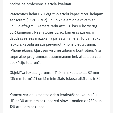
nodrošina profesionāla attēla kvalitāti.
Pateicoties lielai DxO digitālo attēlu kapacitātei, lielajam
sensoram (1” 20.2 MP) un unikālajam objektīvam ar
F/1.8 diafragmu, kamera rada attēlus, kas ir līdzvērtīgi
SLR kamerām. Neskatoties uz šo, kameras izmērs ir
daudzas reizes mazāks kā parastā kamera. To var ielikt
jebkurā kabatā un ātri pievienot iPhone viedtālrunim.
iPhone ekrāns kļūst par visu iestatījumu kontrolieri. Visi
turpmākie programmas atjauninājumi tiek atbalstīti caur
aplikāciju telefonā.
Objektīva fokusa garums ir 11.9 mm, kas atbilst 32 mm
(35 mm formātā) un tā minimālais fokusa attālums ir 20
cm.
Kameru var arī izmantot video ierakstīšanai vai nu Full –
HD ar 30 attēliem sekundē vai slow – motion ar 720p un
120 attēliem sekundē.