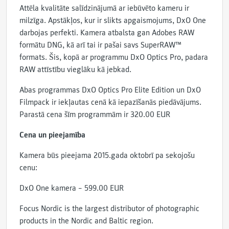
Attēla kvalitāte salīdzinājumā ar iebūvēto kameru ir
milzīga. Apstākļos, kur ir slikts apgaismojums, DxO One
darbojas perfekti. Kamera atbalsta gan Adobes RAW
formātu DNG, kā arī tai ir pašai savs SuperRAW™
formats. Šis, kopā ar programmu DxO Optics Pro, padara
RAW attīstību vieglāku kā jebkad.
Abas programmas DxO Optics Pro Elite Edition un DxO
Filmpack ir iekļautas cenā kā iepazīšanās piedāvājums.
Parastā cena šīm programmām ir 320.00 EUR
Cena un pieejamība
Kamera būs pieejama 2015.gada oktobrī pa sekojošu
cenu:
DxO One kamera – 599.00 EUR
Focus Nordic is the largest distributor of photographic
products in the Nordic and Baltic region.