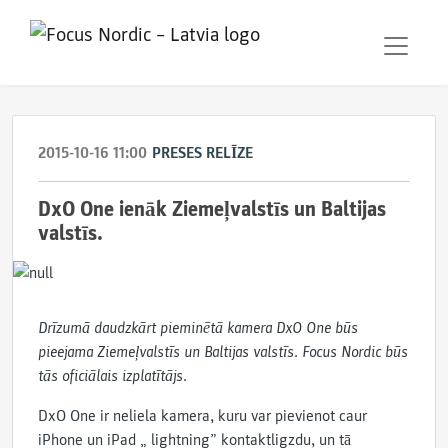
2015-10-16 11:00
PRESES RELĪZE
DxO One ienāk Ziemeļvalstīs un Baltijas
valstīs.
Drīzumā daudzkārt pieminētā kamera DxO One būs
pieejama Ziemeļvalstīs un Baltijas valstīs. Focus Nordic būs
tās oficiālais izplatītājs.
DxO One ir neliela kamera, kuru var pievienot caur
iPhone un iPad „ lightning” kontaktligzdu, un tā