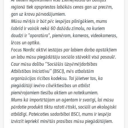
reģionā tiek apspriestas labākās cenas gan uz precēm, 
gan uz kravu pārvadājumiem.

Mūsu mērķis ir būt pēc iespējas pilnīgākiem, mums 
šobrīd ir vairāk nekā 60 dažādu zīmolu, no kuriem 
daudzi ir "aparatūra", piemēram, kameras, videokameras, 
lēcas un optika.

Focus Nordic aktīvi iestājas par labiem darba apstākļiem 
un labu mūsu piegādātāju sociālo stāvokli visā pasaulē.

Caur mūsu dalību ‘’Sociālās Uzņēmējdarbības 
Atbilstības Iniciatīvu’’ (BSCI), mēs atbalstām 
organizācijas rīcības kodeksu. Tai jāietver tas, ka 
piegādātāji ievēro cilvēktiesības un atbilst 
piemērojamiem tiesību aktiem un noteikumiem.

Mums kā importētājam un aģentam ir svarīgi, lai mūsu 
pārdotie produkti tiktu ražoti ētiski, sociāli un ekoloģiski 
atbildīgi. Pateicoties sadarbībai BSCI, mums ir iespēja 
izvirzīt iepriekš minētās prasības mūsu piegādātājiem.