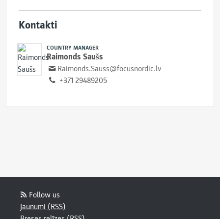
Kontakti
COUNTRY MANAGER
Raimonds Saušs
Raimonds.Sauss@focusnordic.lv
+371 29489205
Follow us
Jaunumi (RSS)
Preses relīzes (RSS)