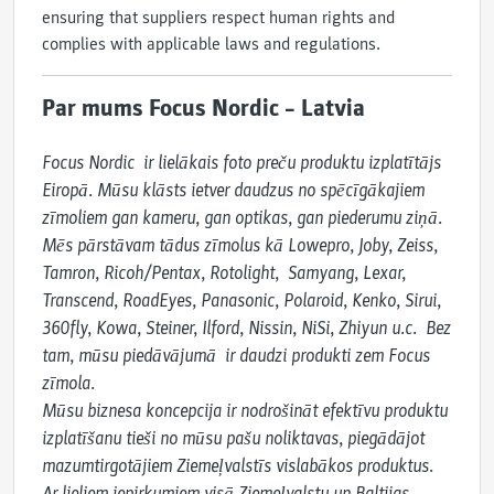
ensuring that suppliers respect human rights and
complies with applicable laws and regulations.
Par mums Focus Nordic – Latvia
Focus Nordic  ir lielākais foto preču produktu izplatītājs 
Eiropā. Mūsu klāsts ietver daudzus no spēcīgākajiem 
zīmoliem gan kameru, gan optikas, gan piederumu ziņā. 
Mēs pārstāvam tādus zīmolus kā Lowepro, Joby, Zeiss, 
Tamron, Ricoh/Pentax, Rotolight,  Samyang, Lexar, 
Transcend, RoadEyes, Panasonic, Polaroid, Kenko, Sirui, 
360fly, Kowa, Steiner, Ilford, Nissin, NiSi, Zhiyun u.c.  Bez 
tam, mūsu piedāvājumā  ir daudzi produkti zem Focus 
zīmola.

Mūsu biznesa koncepcija ir nodrošināt efektīvu produktu 
izplatīšanu tieši no mūsu pašu noliktavas, piegādājot 
mazumtirgotājiem Ziemeļvalstīs vislabākos produktus. 
Ar lieliem iepirkumiem visā Ziemeļvalstu un Baltijas 