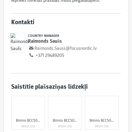
iepriekš minētās prasības mūsu piegādātājiem.
Kontakti
COUNTRY MANAGER
Raimonds Saušs
Raimonds.Sauss@focusnordic.lv
+371 29489205
Saistītie plašsaziņas līdzekļi
Brinno BCC5000 4K Construction Camera Bundle
Brinno BCC5000 4K Construction Camera Bundle
Brinno BCC5000 4K Construction Camera Bundle
MEDIA USE
MEDIA USE
MEDIA USE