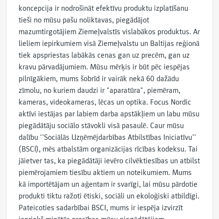
koncepcija ir nodrošināt efektīvu produktu izplatīšanu
tieši no mūsu pašu noliktavas, piegādājot
mazumtirgotājiem Ziemeļvalstīs vislabākos produktus. Ar
lieliem iepirkumiem visā Ziemeļvalstu un Baltijas reģionā
tiek apspriestas labākās cenas gan uz precēm, gan uz
kravu pārvadājumiem. Mūsu mērķis ir būt pēc iespējas
pilnīgākiem, mums šobrīd ir vairāk nekā 60 dažādu
zīmolu, no kuriem daudzi ir "aparatūra", piemēram,
kameras, videokameras, lēcas un optika. Focus Nordic
aktīvi iestājas par labiem darba apstākļiem un labu mūsu
piegādātāju sociālo stāvokli visā pasaulē. Caur mūsu
dalību ‘’Sociālās Uzņēmējdarbības Atbilstības Iniciatīvu’’
(BSCI), mēs atbalstām organizācijas rīcības kodeksu. Tai
jāietver tas, ka piegādātāji ievēro cilvēktiesības un atbilst
piemērojamiem tiesību aktiem un noteikumiem. Mums
kā importētājam un aģentam ir svarīgi, lai mūsu pārdotie
produkti tiktu ražoti ētiski, sociāli un ekoloģiski atbildīgi.
Pateicoties sadarbībai BSCI, mums ir iespēja izvirzīt