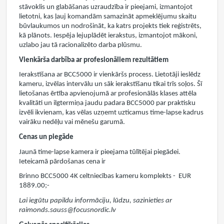
stāvoklis un glabāšanas uzraudzība ir pieejami, izmantojot
lietotni, kas ļauj komandām samazināt apmeklējumu skaitu
būvlaukumos un nodrošināt, ka katrs projekts tiek reģistrēts,
kā plānots. Iespēja lejuplādēt ierakstus, izmantojot mākoni,
uzlabo jau tā racionalizēto darba plūsmu.
Vienkārša darbība ar profesionāliem rezultātiem
Ierakstīšana ar BCC5000 ir vienkāršs process. Lietotāji ieslēdz
kameru, izvēlas intervālu un sāk ierakstīšanu tikai trīs soļos. Šī
lietošanas ērtība apvienojumā ar profesionālās klases attēla
kvalitāti un ilgtermiņa jaudu padara BCC5000 par praktisku
izvēli ikvienam, kas vēlas uzņemt uzticamus time-lapse kadrus
vairāku nedēļu vai mēnešu garumā.
Cenas un piegāde
Jaunā time-lapse kamera ir pieejama tūlītējai piegādei.
Ieteicamā pārdošanas cena ir
Brinno BCC5000 4K celtniecības kameru komplekts - EUR
1889.00;-
Lai iegūtu papildu informāciju, lūdzu, sazinieties ar
raimonds.sauss@focusnordic.lv