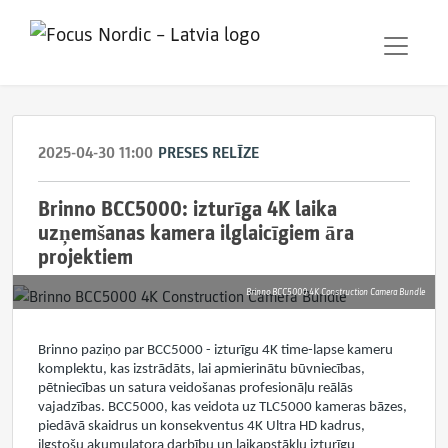
2025-04-30 11:00
PRESES RELĪZE
Brinno BCC5000: izturīga 4K laika
uzņemšanas kamera ilglaicīgiem āra
projektiem
Brinno BCC5000 4K Construction Camera Bundle
Brinno paziņo par BCC5000 - izturīgu 4K time-lapse kameru
komplektu, kas izstrādāts, lai apmierinātu būvniecības,
pētniecības un satura veidošanas profesionāļu reālās
vajadzības. BCC5000, kas veidota uz TLC5000 kameras bāzes,
piedāvā skaidrus un konsekventus 4K Ultra HD kadrus,
ilgstošu akumulatora darbību un laikapstākļu izturīgu