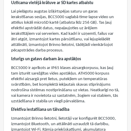
Uzticama vietējā krātuve ar SD kartes atbalstu
Lai pielāgotu augstas izšķirtspējas saturu un garas
ierakstīšanas sesijas, BCC5000 saglabā time-lapse video un
attēlus lokāli microSD kartē (atbalsta līdz 256 GB). Tas ļauj
efektīvi apstrādāt datus, nepaļaujoties uz ārējiem
ierakstītājiem vai serveriem. Kad kadri ir uzņemti, failus var
ātri atgūt, izmantojot kartes pārsūtīšanu, vai lejupielādēt
attālināti, izmantojot Brinno lietotni, tādējādi vienkāršojot
pēcapstrādes darba procesus.
Izturīgs un gatavs darbam āra apstākļos
BCC5000 ir aprīkots ar IP65 klases aizsargkorpusu, kas ļauj
tam izturēt sarežģītas vides apstākļus. ATH5000 korpuss
efektīvi aizsargā pret lietus, putekļiem un temperatūras
svārstībām, bet komplektā iekļautais skavas stiprinājums
nodrošina sistēmas nostiprināšanu uz vietas. Neatkarīgi no tā,
vai kamera ir novietota uz sastatnēm, žogiem vai stabiem, tās
uzstādīšana ir stabila un viegli pārvaldāma.
Efektīva iestatīšana un tālvadība
Izmantojot Brinno lietotni, lietotāji var konfigurēt BCC5000,
izmantojot Bluetooth, un attālināti uzraudzīt tā darbību,
izmantojot Wi-Fi. Rāmja priekšskatījumi, akumulatora