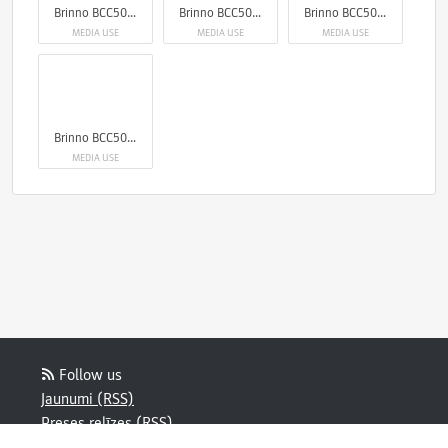
Brinno BCC5000 4K Construction Camera Bundle
Brinno BCC5000 4K Construction Camera Bundle
Brinno BCC5000 4K Construction Camera Bundle
MEDIA USE
MEDIA USE
MEDIA USE
Brinno BCC5000 4K Construction Camera Bundle
MEDIA USE
Follow us
Jaunumi (RSS)
Preses relīzes (RSS)
Bloga ziņa (RSS)