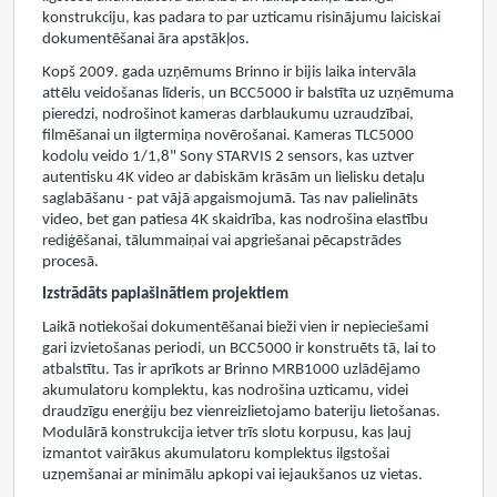
konstrukciju, kas padara to par uzticamu risinājumu laiciskai
dokumentēšanai āra apstākļos.
Kopš 2009. gada uzņēmums Brinno ir bijis laika intervāla
attēlu veidošanas līderis, un BCC5000 ir balstīta uz uzņēmuma
pieredzi, nodrošinot kameras darblaukumu uzraudzībai,
filmēšanai un ilgtermiņa novērošanai. Kameras TLC5000
kodolu veido 1/1,8" Sony STARVIS 2 sensors, kas uztver
autentisku 4K video ar dabiskām krāsām un lielisku detaļu
saglabāšanu - pat vājā apgaismojumā. Tas nav palielināts
video, bet gan patiesa 4K skaidrība, kas nodrošina elastību
rediģēšanai, tālummaiņai vai apgriešanai pēcapstrādes
procesā.
Izstrādāts paplašinātiem projektiem
Laikā notiekošai dokumentēšanai bieži vien ir nepieciešami
gari izvietošanas periodi, un BCC5000 ir konstruēts tā, lai to
atbalstītu. Tas ir aprīkots ar Brinno MRB1000 uzlādējamo
akumulatoru komplektu, kas nodrošina uzticamu, videi
draudzīgu enerģiju bez vienreizlietojamo bateriju lietošanas.
Modulārā konstrukcija ietver trīs slotu korpusu, kas ļauj
izmantot vairākus akumulatoru komplektus ilgstošai
uzņemšanai ar minimālu apkopi vai iejaukšanos uz vietas.