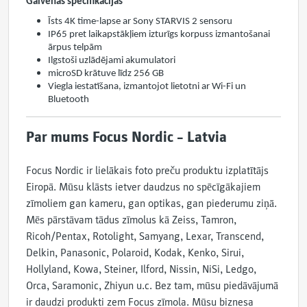
Galvenās specifikācijas
Īsts 4K time-lapse ar Sony STARVIS 2 sensoru
IP65 pret laikapstākļiem izturīgs korpuss izmantošanai
ārpus telpām
Ilgstoši uzlādējami akumulatori
microSD krātuve līdz 256 GB
Viegla iestatīšana, izmantojot lietotni ar Wi-Fi un
Bluetooth
Par mums Focus Nordic – Latvia
Focus Nordic ir lielākais foto preču produktu izplatītājs
Eiropā. Mūsu klāsts ietver daudzus no spēcīgākajiem
zīmoliem gan kameru, gan optikas, gan piederumu ziņā.
Mēs pārstāvam tādus zīmolus kā Zeiss, Tamron,
Ricoh/Pentax, Rotolight, Samyang, Lexar, Transcend,
Delkin, Panasonic, Polaroid, Kodak, Kenko, Sirui,
Hollyland, Kowa, Steiner, Ilford, Nissin, NiSi, Ledgo,
Orca, Saramonic, Zhiyun u.c. Bez tam, mūsu piedāvājumā
ir daudzi produkti zem Focus zīmola. Mūsu biznesa