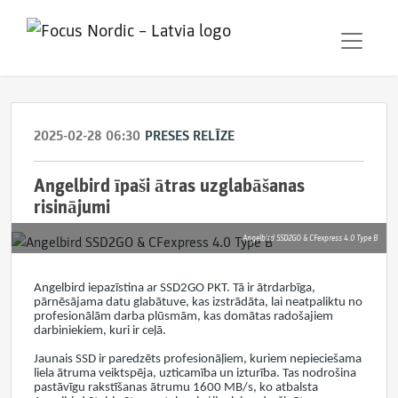
2025-02-28 06:30
PRESES RELĪZE
Angelbird īpaši ātras uzglabāšanas
risinājumi
Angelbird SSD2GO & CFexpress 4.0 Type B
Angelbird iepazīstina ar SSD2GO PKT. Tā ir ātrdarbīga,
pārnēsājama datu glabātuve, kas izstrādāta, lai neatpaliktu no
profesionālām darba plūsmām, kas domātas radošajiem
darbiniekiem, kuri ir ceļā.
Jaunais SSD ir paredzēts profesionāļiem, kuriem nepieciešama
liela ātruma veiktspēja, uzticamība un izturība. Tas nodrošina
pastāvīgu rakstīšanas ātrumu 1600 MB/s, ko atbalsta