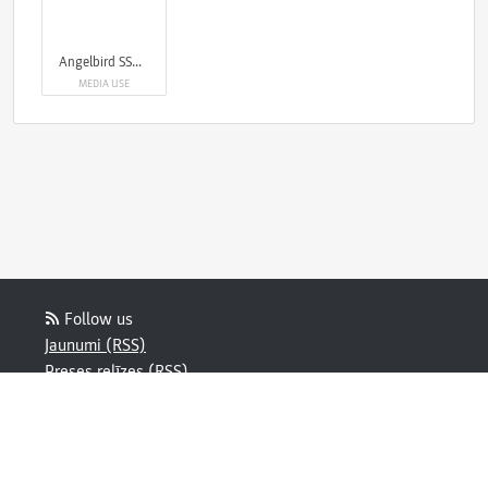
Angelbird SSD2GO & CFexpress 4.0 Type B
MEDIA USE
Follow us
Jaunumi (RSS)
Preses relīzes (RSS)
Bloga ziņa (RSS)
Powered by Notified