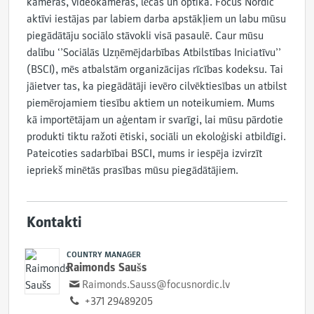
kameras, videokameras, lēcas un optika. Focus Nordic
aktīvi iestājas par labiem darba apstākļiem un labu mūsu
piegādātāju sociālo stāvokli visā pasaulē. Caur mūsu
dalību ‘’Sociālās Uzņēmējdarbības Atbilstības Iniciatīvu’’
(BSCI), mēs atbalstām organizācijas rīcības kodeksu. Tai
jāietver tas, ka piegādātāji ievēro cilvēktiesības un atbilst
piemērojamiem tiesību aktiem un noteikumiem. Mums
kā importētājam un aģentam ir svarīgi, lai mūsu pārdotie
produkti tiktu ražoti ētiski, sociāli un ekoloģiski atbildīgi.
Pateicoties sadarbībai BSCI, mums ir iespēja izvirzīt
iepriekš minētās prasības mūsu piegādātājiem.
Kontakti
COUNTRY MANAGER
Raimonds Saušs
Raimonds.Sauss@focusnordic.lv
+371 29489205