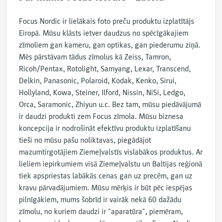
Focus Nordic ir lielākais foto preču produktu izplatītājs
Eiropā. Mūsu klāsts ietver daudzus no spēcīgākajiem
zīmoliem gan kameru, gan optikas, gan piederumu ziņā.
Mēs pārstāvam tādus zīmolus kā Zeiss, Tamron,
Ricoh/Pentax, Rotolight, Samyang, Lexar, Transcend,
Delkin, Panasonic, Polaroid, Kodak, Kenko, Sirui,
Hollyland, Kowa, Steiner, Ilford, Nissin, NiSi, Ledgo,
Orca, Saramonic, Zhiyun u.c. Bez tam, mūsu piedāvājumā
ir daudzi produkti zem Focus zīmola. Mūsu biznesa
koncepcija ir nodrošināt efektīvu produktu izplatīšanu
tieši no mūsu pašu noliktavas, piegādājot
mazumtirgotājiem Ziemeļvalstīs vislabākos produktus. Ar
lieliem iepirkumiem visā Ziemeļvalstu un Baltijas reģionā
tiek apspriestas labākās cenas gan uz precēm, gan uz
kravu pārvadājumiem. Mūsu mērķis ir būt pēc iespējas
pilnīgākiem, mums šobrīd ir vairāk nekā 60 dažādu
zīmolu, no kuriem daudzi ir "aparatūra", piemēram,