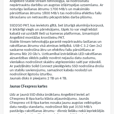
Angelbird Stable Stream tehnoloģija, lai nodrošinātu
nepārtrauktu darbību un augstas izšķirtspējas uzņemšanu. Ar
noturīgu lasīšanas ātrumu 1700 MB/s un maksimālo
pārsūtīšanas ātrumu 1800 MB/s tas nodrošina efektīvu failu
izkraušanu un netraucētu pēcapstrādes darba plūsmu.
SSD2GO PKT, kas ievietots glītā, bet izturīgā alumīnija korpusā,
ir ārkārtīgi viegls un pārnēsājams, tāpēc to var viegli iebāzt
kabatā vai uzstādīt tieši uz kameras platformas, izmantojot
Angelbird montāžas kronšteinu PKT.
Stable Stream tehnoloģija garantē nepārtrauktu lasīšanas un
rakstīšanas ātrumu visā atmiņas ietilpībā. USB-C 3.2 Gen 2x2
saskarne nodrošina ātru un efektīvu failu pārsūtīšanu ar
ātrumu līdz 20 Gb/s. Uzticamībai izstrādātais LED rakstīšanas
aizsardzības slēdzis palīdz novērst nejaušu datu zudumu,
vienlaikus nodrošinot skaidru atgriezenisko saiti par stāvokli.
Ar padziļināto Solid Connect pieslēgvietu SSD nodrošina drošu
un stabilu savienojumu, samazinot kabeļu noslodzi un
nodrošinot ilgstošu izturību.
Jaunais disks ir pieejams 2 TB un 4 TB.
Jaunas CFexpress kartes
Līdz ar jaunā SSD diska iznākšanu Angelbird ievieš arī
CFexpress B tipa karšu klāsta atjauninājumu. Jaunās
CFexpress v4 B tipa kartes nosaka jaunu augstas veiktspējas
datu nesēju standartu, nodrošinot līdz pat 3150 MB/s
pastāvīgu rakstīšanas ātrumu - divreiz lielāku nekā iepriekšējās