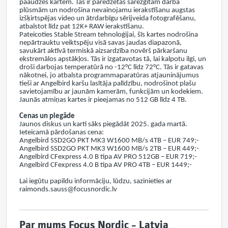
paaudzes kartēm. Tās ir paredzētas sarežģītām darba
plūsmām un nodrošina nevainojamu ierakstīšanu augstas
izšķirtspējas video un ātrdarbīgu sērijveida fotografēšanu,
atbalstot līdz pat 12K+ RAW ierakstīšanu.
Pateicoties Stable Stream tehnoloģijai, šīs kartes nodrošina
nepārtrauktu veiktspēju visā savas jaudas diapazonā,
savukārt aktīvā termiskā aizsardzība novērš pārkaršanu
ekstremālos apstākļos. Tās ir izgatavotas tā, lai kalpotu ilgi, un
droši darbojas temperatūrā no -12°C līdz 72°C. Tās ir gatavas
nākotnei, jo atbalsta programmaparatūras atjauninājumus
tieši ar Angelbird karšu lasītāja palīdzību, nodrošinot plašu
savietojamību ar jaunām kamerām, funkcijām un kodekiem.
Jaunās atmiņas kartes ir pieejamas no 512 GB līdz 4 TB.
Cenas un piegāde
Jaunos diskus un karti sāks piegādāt 2025. gada martā.
Ieteicamā pārdošanas cena:
Angelbird SSD2GO PKT MK3 W1600 MB/s 4TB – EUR 749;-
Angelbird SSD2GO PKT MK3 W1600 MB/s 2TB – EUR 449;-
Angelbird CFexpress 4.0 B tipa AV PRO 512GB – EUR 719;-
Angelbird CFexpress 4.0 B tipa AV PRO 4TB – EUR 1449;-
Lai iegūtu papildu informāciju, lūdzu, sazinieties ar
raimonds.sauss@focusnordic.lv
Par mums Focus Nordic – Latvia