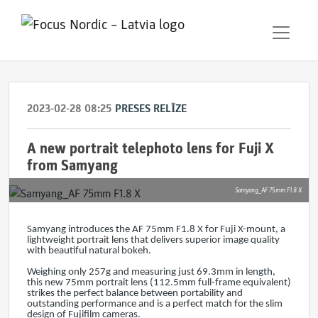
2023-02-28 08:25
PRESES RELĪZE
A new portrait telephoto lens for Fuji X
from Samyang
Samyang_AF 75mm F1.8 X
Samyang introduces the AF 75mm F1.8 X for Fuji X-mount, a
lightweight portrait lens that delivers superior image quality
with beautiful natural bokeh.
Weighing only 257g and measuring just 69.3mm in length,
this new 75mm portrait lens (112.5mm full-frame equivalent)
strikes the perfect balance between portability and
outstanding performance and is a perfect match for the slim
design of Fujifilm cameras.