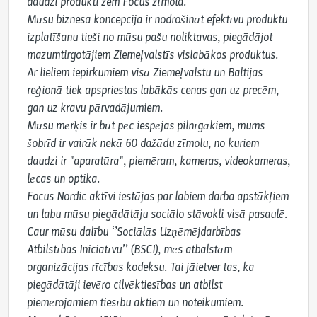
daudzi produkti zem Focus zīmola.

Mūsu biznesa koncepcija ir nodrošināt efektīvu produktu 
izplatīšanu tieši no mūsu pašu noliktavas, piegādājot 
mazumtirgotājiem Ziemeļvalstīs vislabākos produktus. 
Ar lieliem iepirkumiem visā Ziemeļvalstu un Baltijas 
reģionā tiek apspriestas labākās cenas gan uz precēm, 
gan uz kravu pārvadājumiem.

Mūsu mērķis ir būt pēc iespējas pilnīgākiem, mums 
šobrīd ir vairāk nekā 60 dažādu zīmolu, no kuriem 
daudzi ir "aparatūra", piemēram, kameras, videokameras, 
lēcas un optika.

Focus Nordic aktīvi iestājas par labiem darba apstākļiem 
un labu mūsu piegādātāju sociālo stāvokli visā pasaulē.

Caur mūsu dalību ‘’Sociālās Uzņēmējdarbības 
Atbilstības Iniciatīvu’’ (BSCI), mēs atbalstām 
organizācijas rīcības kodeksu. Tai jāietver tas, ka 
piegādātāji ievēro cilvēktiesības un atbilst 
piemērojamiem tiesību aktiem un noteikumiem.
