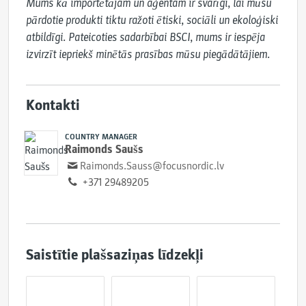
Mums kā importētājam un aģentam ir svarīgi, lai mūsu 
pārdotie produkti tiktu ražoti ētiski, sociāli un ekoloģiski 
atbildīgi. Pateicoties sadarbībai BSCI, mums ir iespēja 
izvirzīt iepriekš minētās prasības mūsu piegādātājiem.
Kontakti
COUNTRY MANAGER
Raimonds Saušs
Raimonds.Sauss@focusnordic.lv
+371 29489205
Saistītie plašsaziņas līdzekļi