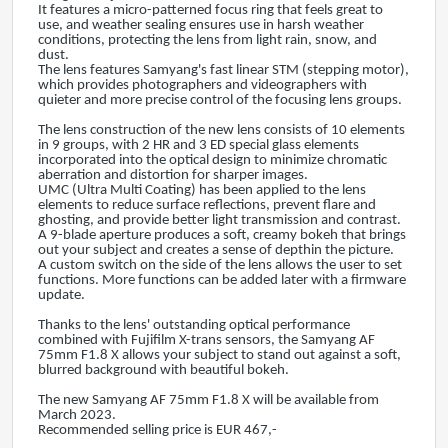
It features a micro-patterned focus ring that feels great to
use, and weather sealing ensures use in harsh weather
conditions, protecting the lens from light rain, snow, and
dust.
The lens features Samyang's fast linear STM (stepping motor),
which provides photographers and videographers with
quieter and more precise control of the focusing lens groups.
The lens construction of the new lens consists of 10 elements
in 9 groups, with 2 HR and 3 ED special glass elements
incorporated into the optical design to minimize chromatic
aberration and distortion for sharper images.
UMC (Ultra Multi Coating) has been applied to the lens
elements to reduce surface reflections, prevent flare and
ghosting, and provide better light transmission and contrast.
A 9-blade aperture produces a soft, creamy bokeh that brings
out your subject and creates a sense of depthin the picture.
A custom switch on the side of the lens allows the user to set
functions. More functions can be added later with a firmware
update.
Thanks to the lens' outstanding optical performance
combined with Fujifilm X-trans sensors, the Samyang AF
75mm F1.8 X allows your subject to stand out against a soft,
blurred background with beautiful bokeh.
The new Samyang AF 75mm F1.8 X will be available from
March 2023.
Recommended selling price is EUR 467,-