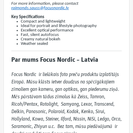
For more information, please
contact
raimonds.sauss@focusnordic.lv
Key Specifications
Compact and lightweight
Ideal for portrait and lifestyle photography
Excellent optical performance
Fast, silent autofocus
Creamy natural bokeh
Weather sealed
Par mums Focus Nordic – Latvia
Focus Nordic  ir lielākais foto preču produktu izplatītājs 
Eiropā. Mūsu klāsts ietver daudzus no spēcīgākajiem 
zīmoliem gan kameru, gan optikas, gan piederumu ziņā. 
Mēs pārstāvam tādus zīmolus kā Zeiss, Tamron, 
Ricoh/Pentax, Rotolight,  Samyang, Lexar, Transcend, 
Delkin, Panasonic, Polaroid, Kodak, Kenko, Sirui, 
Hollyland, Kowa, Steiner, Ilford, Nissin, NiSi, Ledgo, Orca, 
Saramonic, Zhiyun u.c.  Bez tam, mūsu piedāvājumā  ir 