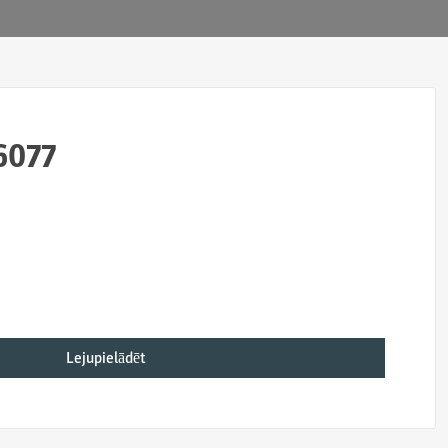
6077
Lejupielādēt