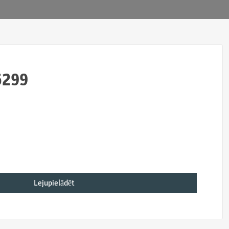
5299
Lejupielādēt