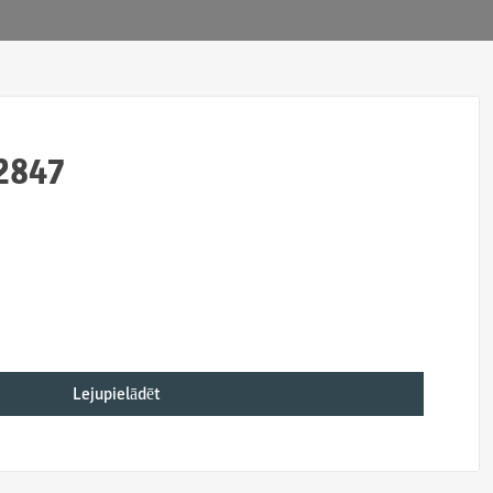
2847
Lejupielādēt