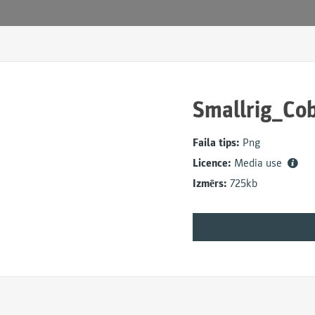
Smallrig_Co
Faila tips:
Png
Licence:
Media use
Izmērs:
725kb