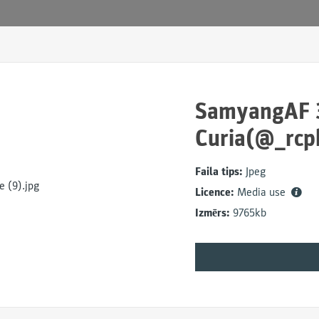
SamyangAF 3
Curia(@_rcph
Faila tips:
Jpeg
Licence:
Media use
Izmērs:
9765kb