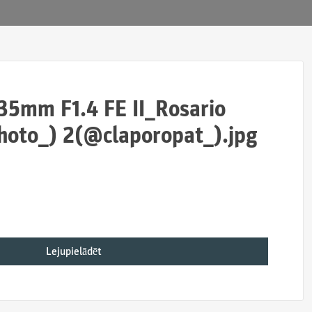
5mm F1.4 FE II_Rosario
hoto_) 2(@claporopat_).jpg
Lejupielādēt