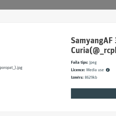
SamyangAF 3
Curia(@_rcp
Faila tips:
Jpeg
Licence:
Media use
Izmērs:
8629kb