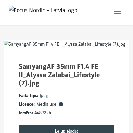
SamyangAF 35mm F1.4 FE
II_Alyssa Zalabai_Lifestyle
(7).jpg
Faila tips:
Jpeg
Licence:
Media use
Izmērs:
44822kb
Lejupielādēt