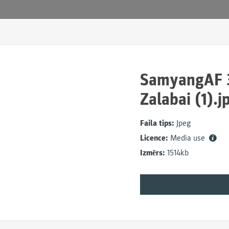
SamyangAF 3
Zalabai (1).j
Faila tips:
Jpeg
Licence:
Media use
Izmērs:
1514kb