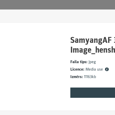
SamyangAF 3
Image_henshe
Faila tips:
Jpeg
Licence:
Media use
Izmērs:
11163kb