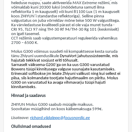
heleduse nuppu, saate aktiveerida
MAX Extreme
režiimi, mis
võimaldab kuni 20300 luksi (mõõdetuna samuti ilma
reflektorita 1 m kauguselt) või kuni 81100 Lux (1 m kauguselt
koos ZHIYUN´i standardse reflektoriga). Selline pinna
valgustatus on juba võrreldav mõne teise 500 W valgustitega.
Ka värviedastuse kvaliteedi pärast ei ole vaja muret tunda -
CRI 95, TLCI 97 ning TM-30 Rf 94/TM-30 Rg 101 (keskmiselt)
on igati tasemel.
CCT režiimis saab valgustemperatuuri reguleerida vahemikus
2700 – 6500 K.
Molus G300 võimsus suudeti nii kompaktsesse kesta suruda
tänu Zhiyuni uuenduslikule
DynaVort jahutussüsteemile
,
mis
hajutab tekkivat soojust eriti tõhusalt.
Sarnaselt väiksema G200´ga on ka uus G300 varustatud
Bowens tüüpi kinnitusega valguse suunajate kasutamiseks.
Erinevaid softbokse jm leiate Zhiyuni valikust ning kui sellest ei
piisa, siis kolmandate tootjate hajutimaailm on piiritu. Molus
G300 on varustatud ka avaga vihmavarju tüüpi hajuti
kinnitamiseks
.
Hinnad ja saadavus
ZHIYUN
Molus G300
saabub müügile maikuus.
Soovitatav müügihind on koos käibemaksuga 599€.
Lisateave:
richard.viidalepp@focusnordic.ee
Olulisimad omadused