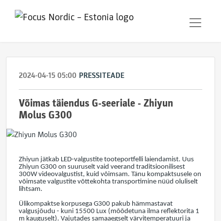
2024-04-15 05:00
PRESSITEADE
Võimas täiendus G-seeriale - Zhiyun
Molus G300
Zhiyun jätkab LED-valgustite tooteportfelli laiendamist. Uus
Zhiyun G300 on suuruselt vaid veerand traditsioonilisest
300W videovalgustist, kuid võimsam. Tänu kompaktsusele on
võimsate valgustite võttekohta transportimine nüüd oluliselt
lihtsam.
Ülikompaktse korpusega G300 pakub hämmastavat
valgusjõudu - kuni 15500 Lux (mõõdetuna ilma reflektorita 1
m kauguselt). Vajutades samaaegselt värvitemperatuuri ja