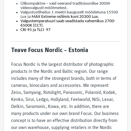
Ülikompaktne – vaid veerand traditsioonilise 300W
videovalgusti mõõtmetest.
Valgustustihedus 1 meetri kauguselt mõõdetuna 15500
Lux ja
MAX Extreme režiimis kuni 20300 Lux.
Valgustemperatuuri saab seadistada vahemikus 2700-
6500K (CCT).
CRI 95 ja TLCI 97
Teave Focus Nordic – Estonia
Focus Nordic is the largest distributor of photographic
products in the Nordic and Baltic region. Our range
includes many of the strongest brands, both in terms of
cameras, binoculars and accessories. We represent
Zeiss, Samyang, Rotolight, Panasonic, Polaroid, Kodak,
Kenko, Sirui, Ledgo, Hollyland, Feelworld, NiSi, Lexar,
Delkin, Saramonic, Kowa, etc. In addition, there are
many products under our own brand Focus. Our business
concept is to have an effective distribution directly from
our own warehouse, supplying retailers in the Nordic