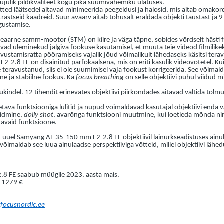
kujulik pildikvaliteet kogu pika suumivahemiku ulatuses.
ted läätsedel aitavad minimeerida peegeldusi ja halosid, mis aitab omakord
trastseid kaadreid. Suur avaarv aitab tõhusalt eraldada objekti taustast ja 
ägustamise.
eaarne samm-mootor (STM) on kiire ja väga täpne, sobides võrdselt hästi fo
vad üleminekud jälgiva fookuse kasutamisel, et muuta teie videod filmilikek
ustamisratta pööramiseks vajalik jõud võimalikult lähedaseks käsitsi tera
.8 FE on disainitud parfokaalsena, mis on eriti kasulik videovõtetel. Kui 
le teravustanud, siis ei ole suumimisel vaja fookust korrigeerida. See võima
pne ja stabiilne fookus. Ka
focus breathing
on selle objektiivi puhul viidud 
ikukindel. 12 tihendit erinevates objektiivi piirkondades aitavad vältida tol
etava funktsiooniga lülitid ja nupud võimaldavad kasutajal objektiivi enda 
oidmine,
dolly shot
, avarõnga funktsiooni muutmine, kui loetleda mõnda ni
endavaid funktsioone.
uuel Samyang AF 35-150 mm F2-2.8 FE objektiivil lainurkseadistuses ainul
le võimaldab see luua ainulaadse perspektiiviga võtteid, millel objektiivi läh
8 FE saabub müügile 2023. aasta mais.
: 1279 €
@focusnordic.ee