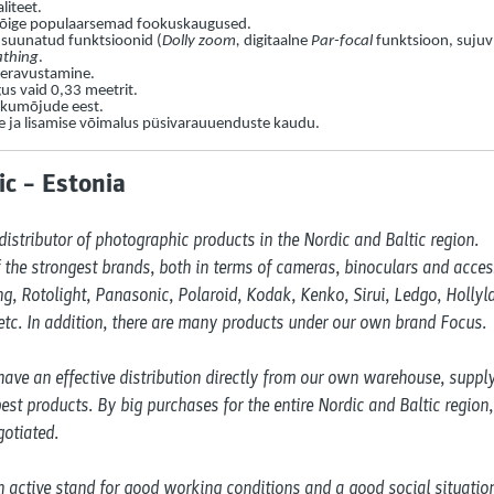
liteet.
 kõige populaarsemad fookuskaugused.
 suunatud funktsioonid (
Dolly zoom,
digitaalne
Par-focal
funktsioon, sujuv
athing
.
teravustamine.
s vaid 0,33 meetrit.
tikumõjude eest.
 ja lisamise võimalus püsivarauuenduste kaudu.
c – Estonia
distributor of photographic products in the Nordic and Baltic region. 

the strongest brands, both in terms of cameras, binoculars and access
, Rotolight, Panasonic, Polaroid, Kodak, Kenko, Sirui, Ledgo, Hollylan
tc. In addition, there are many products under our own brand Focus. 

ave an effective distribution directly from our own warehouse, supplyin
est products. By big purchases for the entire Nordic and Baltic region, 
otiated.

 active stand for good working conditions and a good social situation 