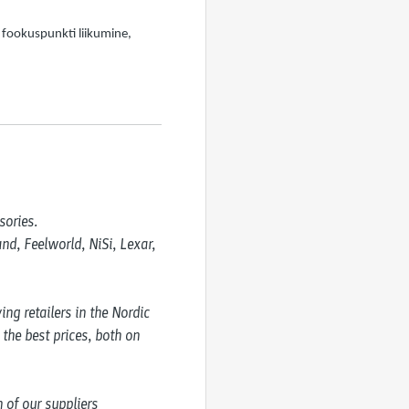
 fookuspunkti liikumine,
ories.

d, Feelworld, NiSi, Lexar, 
g retailers in the Nordic 
the best prices, both on 
of our suppliers 