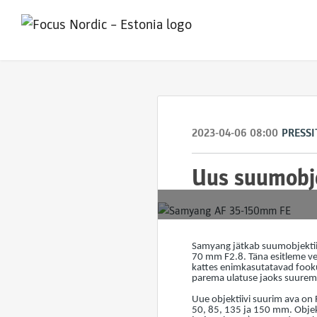
2023-04-06 08:00
PRESS
Uus suumobje
Samyang jätkab suumobjektiiv
70 mm F2.8. Täna esitleme vee
kattes enimkasutatavad fooku
parema ulatuse jaoks suuremat
Uue objektiivi suurim ava on 
50, 85, 135 ja 150 mm. Objekt