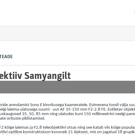
ITEADE
ktiiv Samyangilt
ide arendamist Sony E kinnitusega kaameratele. Esimesena toodi välja suur
lgi laiema ulatusega suumi - uut AF 35-150 mm F2-2.8 FE. Esitletav objekti
skaugused 35, 50, 85 mm ning ulatudes kuni 150 millimeetrini veelgi pare
e ürituste pildistamisel.
F2 kõige laiemas ja F2,8 teleobjektiivi otsas ning see katab viis kõige pop
iivi optiline konstruktsioon koosneb 21 läätsest, mis on jagatud 18 grupik