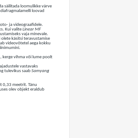
a säilitada loomulikke värve
9 diafragmalamelli loovad
to- ja videograafidele.
s. Kui valite
Linear MF
vustamiseks vaja minevale.
olete käsitsi teravustamise
ldab videovõtetel aega kokku
miinimumini.
mu, kerge vihma või lume poolt
vajadustele vastavaks
ng tulevikus saab
Samyang
t 0,33 meetrit. Tänu
eduses olev objekt eraldub