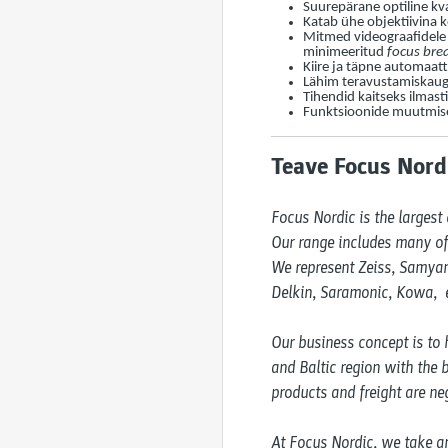
Suurepärane optiline kva
Katab ühe objektiivina
Mitmed videograafidele
minimeeritud
focus bre
Kiire ja täpne automaat
Lähim teravustamiskaugu
Tihendid kaitseks ilmas
Funktsioonide muutmise
Teave Focus Nordi
Focus Nordic is the largest 
Our range includes many of 
We represent Zeiss, Samyang
Delkin, Saramonic, Kowa,  e
Our business concept is to h
and Baltic region with the b
products and freight are neg
At Focus Nordic, we take an