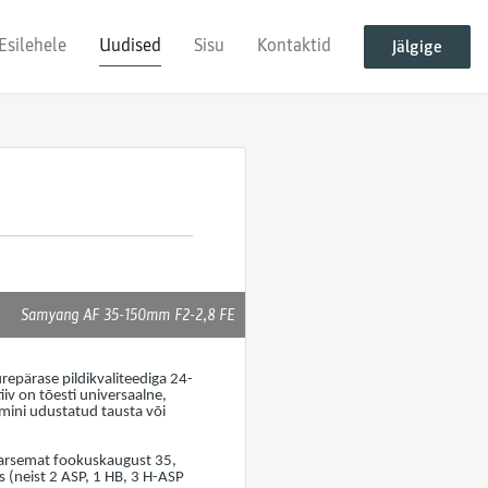
Esilehele
Uudised
Sisu
Kontaktid
Jälgige
Samyang AF 35-150mm F2-2,8 FE
epärase pildikvaliteediga 24-
iv on tõesti universaalne,
mini udustatud tausta või
ulaarsemat fookuskaugust 35,
s (neist 2 ASP, 1 HB, 3 H-ASP