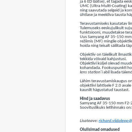
ja 6 ED läätse), et tagada ees
UMC (Ultra Multi-Coating) kat
ning saavutada selgeid ja kon
ühtlase ja meeldiva tausta h
Teravustamiseks kasutatav lin
Tulemuseks eeskujulikult suju
funktsiooni, muudetakse terav
Uus Samyang AF 35-150 mm F2-2
režiimis (MF) mingile objekti
hoida ning teisalt säilitada tä
Objektiiv on täielikult ilmast
tekkida võivaid kahjustusi.
Objektiivi küljel olevad muud
kohandada. Fookuspunkti h
lens station
´i abil lisada täi
Lähim teravustamiskaugus on 
objektiivi lahtisele F 2.0 ava
kaunilt hägustatud taustast.
Hind ja saadavus
Samyang AF 35-150 mm F2-2.
Soovituslikuks letihinnaks on
Lisateave:
richard.viidalepp
Olulisimad omadused