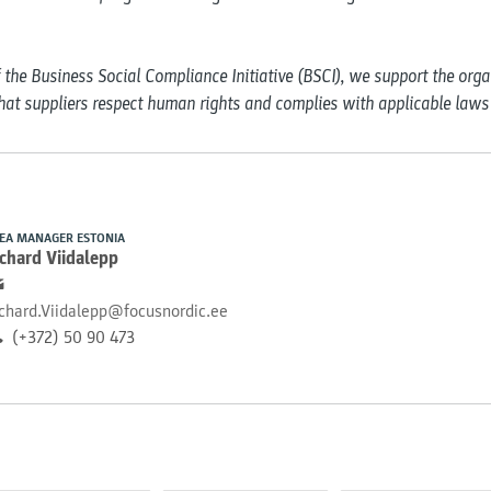
he Business Social Compliance Initiative (BSCI), we support the organ
that suppliers respect human rights and complies with applicable laws
EA MANAGER ESTONIA
chard Viidalepp
chard.Viidalepp@focusnordic.ee
(+372) 50 90 473