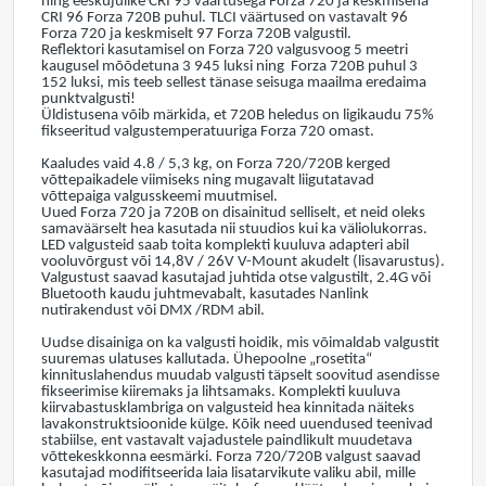
ning eeskujulike CRI 95 väärtusega Forza 720 ja keskmisena
CRI 96 Forza 720B puhul. TLCI väärtused on vastavalt 96
Forza 720 ja keskmiselt 97 Forza 720B valgustil.
Reflektori kasutamisel on Forza 720 valgusvoog 5 meetri
kaugusel mõõdetuna 3 945 luksi ning Forza 720B puhul 3
152 luksi, mis teeb sellest tänase seisuga maailma eredaima
punktvalgusti!
Üldistusena võib märkida, et 720B heledus on ligikaudu 75%
fikseeritud valgustemperatuuriga Forza 720 omast.
Kaaludes vaid 4.8 / 5,3 kg, on Forza 720/720B kerged
võttepaikadele viimiseks ning mugavalt liigutatavad
võttepaiga valgusskeemi muutmisel.
Uued Forza 720 ja 720B on disainitud selliselt, et neid oleks
samaväärselt hea kasutada nii stuudios kui ka väliolukorras.
LED valgusteid saab toita komplekti kuuluva adapteri abil
vooluvõrgust või 14,8V / 26V V-Mount akudelt (lisavarustus).
Valgustust saavad kasutajad juhtida otse valgustilt, 2.4G või
Bluetooth kaudu juhtmevabalt, kasutades Nanlink
nutirakendust või DMX /RDM abil.
Uudse disainiga on ka valgusti hoidik, mis võimaldab valgustit
suuremas ulatuses kallutada. Ühepoolne „rosetita“
kinnituslahendus muudab valgusti täpselt soovitud asendisse
fikseerimise kiiremaks ja lihtsamaks. Komplekti kuuluva
kiirvabastusklambriga on valgusteid hea kinnitada näiteks
lavakonstruktsioonide külge. Kõik need uuendused teenivad
stabiilse, ent vastavalt vajadustele paindlikult muudetava
võttekeskkonna eesmärki. Forza 720/720B valgust saavad
kasutajad modifitseerida laia lisatarvikute valiku abil, mille