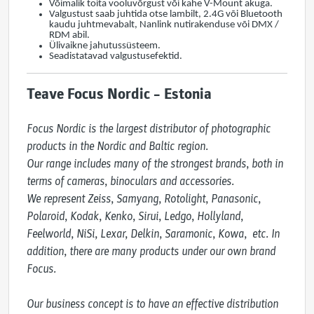
Võimalik toita vooluvõrgust või kahe V-Mount akuga.
Valgustust saab juhtida otse lambilt, 2.4G või Bluetooth
kaudu juhtmevabalt, Nanlink nutirakenduse või DMX /
RDM abil.
Ülivaikne jahutussüsteem.
Seadistatavad valgustusefektid.
Teave Focus Nordic – Estonia
Focus Nordic is the largest distributor of photographic 
products in the Nordic and Baltic region. 

Our range includes many of the strongest brands, both in 
terms of cameras, binoculars and accessories.

We represent Zeiss, Samyang, Rotolight, Panasonic, 
Polaroid, Kodak, Kenko, Sirui, Ledgo, Hollyland, 
Feelworld, NiSi, Lexar, Delkin, Saramonic, Kowa,  etc. In 
addition, there are many products under our own brand 
Focus. 

Our business concept is to have an effective distribution 