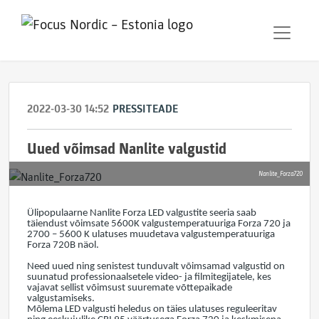
2022-03-30 14:52
PRESSITEADE
Uued võimsad Nanlite valgustid
Nanlite_Forza720
Ülipopulaarne Nanlite Forza LED valgustite seeria saab
täiendust võimsate 5600K valgustemperatuuriga Forza 720 ja
2700 – 5600 K ulatuses muudetava valgustemperatuuriga
Forza 720B näol.
Need uued ning senistest tunduvalt võimsamad valgustid on
suunatud professionaalsetele video- ja filmitegijatele, kes
vajavat sellist võimsust suuremate võttepaikade
valgustamiseks.
Mõlema LED valgusti heledus on täies ulatuses reguleeritav