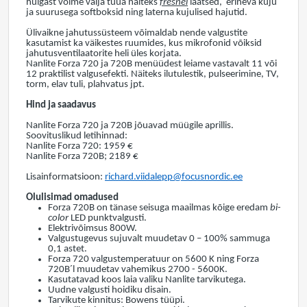
hulgast võime välja tuua näiteks
fresnel
läätsed, erineva kuju
ja suurusega softboksid ning laterna kujulised hajutid.
Ülivaikne jahutussüsteem võimaldab nende valgustite
kasutamist ka väikestes ruumides, kus mikrofonid võiksid
jahutusventilaatorite heli üles korjata.
Nanlite Forza 720 ja 720B menüüdest leiame vastavalt 11 või
12 praktilist valgusefekti. Näiteks ilutulestik, pulseerimine, TV,
torm, elav tuli, plahvatus jpt.
Hind ja saadavus
Nanlite Forza 720 ja 720B jõuavad müügile aprillis.
Soovituslikud letihinnad:
Nanlite Forza 720: 1959 €
Nanlite Forza 720B; 2189 €
Lisainformatsioon:
richard.viidalepp@focusnordic.ee
Olulisimad omadused
Forza 720B on tänase seisuga maailmas kõige eredam
bi-
color
LED punktvalgusti.
Elektrivõimsus 800W.
Valgustugevus sujuvalt muudetav 0 – 100% sammuga
0,1 astet.
Forza 720 valgustemperatuur on 5600 K ning Forza
720B´l muudetav vahemikus 2700 - 5600K.
Kasutatavad koos laia valiku Nanlite tarvikutega.
Uudne valgusti hoidiku disain.
Tarvikute kinnitus: Bowens tüüpi.