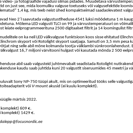
ate video- ja fotograafide vajadusi silmas pidades. Muudetava värvustempe
n just see, mida loomuliku valguse toetuseks või valgusefektide loomise
lematud“ 1,4 kg, mis teeb neist ühed kompaktseimad saadaolevatest valgus
vad Neo 2´l saavutada valgustustiheduse 4541 luksi mõõdetuna 1 m kaugus
õdetuna. Mõlema LED valgusti TLCI on 99 ja värvustemperatuuri on võimal
 leiate eelprogrammeerituna 2500 digitaalset filtrit ja 14 loomingulist filtri
mudelitele on ka neil LED välkvalguse funktsioon koos sisse ehitatud Elin
 Elinchrom skyport või Rotolight skyport saatjaga. Samuti on 3,5 mm pesa 
võtjat ning selle abil mõne kolmanda tootja välklambi sünkroonlahendust. 
 välkvalgust 16,7 miljoni värvitooni hulgast või kasutada mõnda 2 500 eelp
henduse abil saab valgusteid juhtmevabalt seadistada Rotolight nutiraken
kenduse kaudu saab juhtida kuni 20 valgustit siseruumides 45 meetri ja vä
uluvalt Sony NP-750 tüüpi akult, mis on optimeeritud tööks selle valgustiga
toiteadapterit või
V-mount
akusid (ei kuulu komplekti).
üügile märtsis 2022.
i komplekt) 609 €.
ti komplekt) 1429 €.
iidalepp@focusnordic.ee