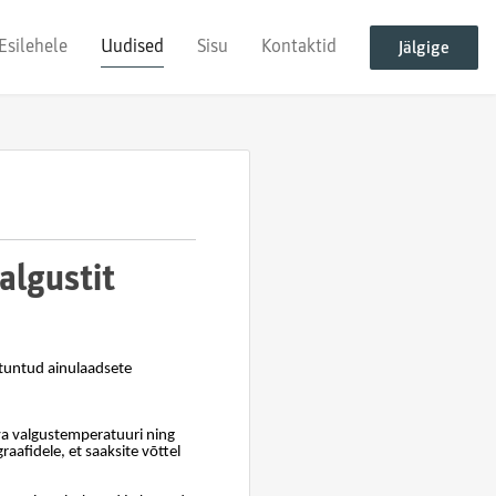
Esilehele
Uudised
Sisu
Kontaktid
Jälgige
algustit
 tuntud ainulaadsete
va valgustemperatuuri ning
afidele, et saaksite võttel