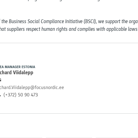
he Business Social Compliance Initiative (BSCI), we support the organ
that suppliers respect human rights and complies with applicable laws
EA MANAGER ESTONIA
chard Viidalepp
chard.Viidalepp@focusnordic.ee
(+372) 50 90 473