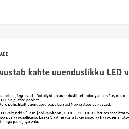
EADE
tvustab kahte uuenduslikku LED v
da teised järgnevad – Rotolight on uuenduslik tehnoloogiaettevõte, mis on
ED valgustite poolest.
eile põhjalikult uuendatud populaarseid Neo ja Aeos valgusteid.
 valgustid 16.7 miljoni värvitooni, 3000 … 10 000 K ulatuses seadistata
a püsivalgusallikana. Lisaks 3 astme võrra tugevamad välkvalgusena fotogra
lt, nagu parasjagu vaja.