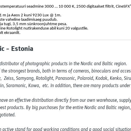
ustemperatuuri seadmine 3000 … 10 000 K, 2500 digitaalset filtrit, CineSF
1 m ja Aeos 2 kuni 9230 Lux @ 1m.
ste vaheline laadimisaeg puudub.
tja tugi, 3,5 mm sünkroonjuhtme pesa.
ine Rotolight nutirakenduse abil kuni 20 valgustile.
t ekraanilt.
c – Estonia
distributor of photographic products in the Nordic and Baltic region. 

the strongest brands, both in terms of cameras, binoculars and access
  Zeiss, Samyang, Rotolight, Panasonic, Polaroid, Kodak, Kenko, Sirui
kin, Saramonic, Kowa,  etc. In addition, there are many products under
ave an effective distribution directly from our own warehouse, supplyin
est products. By big purchases for the entire Nordic and Baltic region, 
otiated.

 active stand for good working conditions and a good social situation 