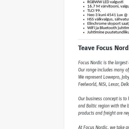
RGBWW LED valgusti
16.7 M värvitooni, valg
TLCI 99.
Neo 3 kuni 4541 Lux @ 
HSS välkvalgus, sähvatu
Elinchrome skyport saa
WiFi ja Bluetooth juhtim
Juhtimine puutetundlikul
Teave Focus Nordi
Focus Nordic is the largest 
Our range includes many of 
We represent Lowepro, Joby,
Feelworld, NiSi, Lexar, Del
Our business concept is to h
and Baltic region with the b
products and freight are neg
At Focus Nordic, we take an