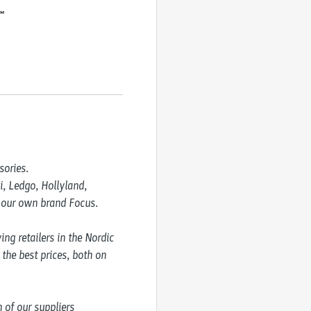
X™
ories.

, Ledgo, Hollyland, 
 our own brand Focus. 

g retailers in the Nordic 
the best prices, both on 
of our suppliers 