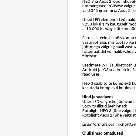
NEO 3 ja Aeos 2 loodi liikuv
ümmargused RGBWW valgustid o
vaid 345 grammi ja Aeos 2 „o
Uued LED elemendid võimalda
9230 luksi 1 m kauguselt mõ
… 10 000 K. Valgustite menüüst
Sarnaselt eelmise põlvkonna 
vastuvõtjaga, mis töötab iga
juhtmega välgusignaali vastu
fotograafidel võimalik valida
filtritest.
Seadmete WiFi ja Bluetooth ü
Android ja iOS seadmetele. Ra
raadiuses.
Neo 3 saab toite komplekti ku
kasutada komplekti kuuluvat 
Hind ja saadavus
Uues LED valgustid jõuavad m
Soovituslikud jaehinnad:
Rotolight NEO 3 (ühe valgust
Rotolight Aeos 2 (ühe valgus
Lisainformatsioon: richard.v
Olulisimad omadused