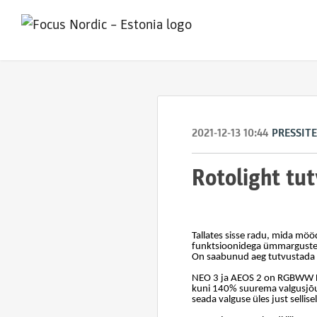
2021-12-13 10:44
PRESSIT
Rotolight tu
Tallates sisse radu, mida möö
funktsioonidega ümmarguste L
On saabunud aeg tutvustada t
NEO 3 ja AEOS 2 on RGBWW LED
kuni 140% suurema valgusjõug
seada valguse üles just sellise