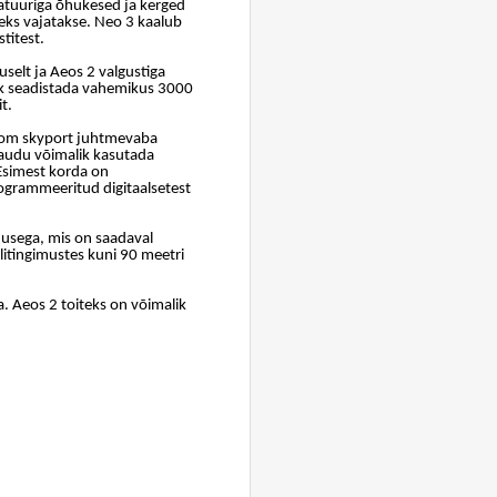
ratuuriga õhukesed ja kerged
ks vajatakse. Neo 3 kaalub
titest.
elt ja Aeos 2 valgustiga
ik seadistada vahemikus 3000
t.
chrom skyport juhtmevaba
kaudu võimalik kasutada
Esimest korda on
rogrammeeritud digitaalsetest
dusega, mis on saadaval
litingimustes kuni 90 meetri
. Aeos 2 toiteks on võimalik