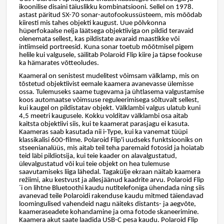
ikoonilise disaini täiuslikku kombinatsiooni. Sellel on 1978.
astast päritud SX-70 sonar-autofookussüsteem, mis mõõdab
kiiresti mis tahes objekti kaugust. Uue põlvkonna
hüperfokaalse nelja läätsega objektiiviga on pildid teravaid
olenemata sellest, kas pildistate avaraid maastikke või
intiimseid portreesid. Kuna sonar toetub mõõtmisel pigem
helile kui valgusele, säilitab Polaroid Flip kiire ja täpse fookuse
ka hämarates võtteoludes.
Kaameral on senistest mudelitest võimsam välklamp, mis on
tõstetud objektiivist eemale kaamera avanevasse ülemisse
ossa. Tulemuseks saame tugevama ja ühtlasema valgustamise
koos automaatse võimsuse reguleerimisega sõltuvalt sellest,
kui kaugel on pildistatav objekt. Välklambi valgus ulatub kuni
4,5 meetri kaugusele. Kokku volditav välklambi osa aitab
kaitsta objektiivi siis, kui te kaamerat parasjagu ei kasuta.
Kaameras saab kasutada nii i-Type, kui ka vanemat tüüpi
klassikalisi 600-filme. Polaroid Flip'i uudseks funktsiooniks on
stseenianalüüs, mis aitab teil teha paremaid fotosid ja hoiatab
teid läbi pildiotsija, kui teie kaader on alavalgustatud,
ülevalgustatud või kui teie objekt on hea tulemuse
saavutamiseks liiga lähedal. Tagakülje ekraan näitab kaamera
režiimi, aku kestvust ja allesjäänud kaadrite arvu. Polaroid Flip
´i on lihtne Bluetoothi kaudu nutitelefoniga ühendada ning siis
avanevad teile Polaroidi rakenduse kaudu mitmed täiendavad
loomingulised vahendeid nagu näiteks distants- ja aegvõte,
kaameraseadete kohandamine ja oma fotode skaneerimine.
Kaamera akut saate laadida USB-C pesa kaudu. Polaroid Flip