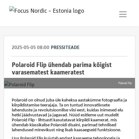
2025-05-05 08:00
PRESSITEADE
Polaroid Flip ühendab parima kõigist
varasematest kaameratest
Polaroid Flip
Polaroid on olnud juba üle kaheksa aastakümne fotograafia ja
kiirpildistamise teerajaja. Ta on tuntud innovatiivsete
lahenduste ja revolutsioonilise viisi eest, kuidas inimesed elu
hetki jäädvustavad ja jagavad. Nüüd esitleme uut mudelit
Polaroid Flip - lihtsasti kasutatavat kiirpildi kaamerat, mis
ühendab klassikalise Polaroidi disaini, parimad tehnilised
lahendused minevikust ning lisab kaasaegseid funktsioone.
Uus Polaroid Flip kujutab endast kaasaegse tehnoloogia ja