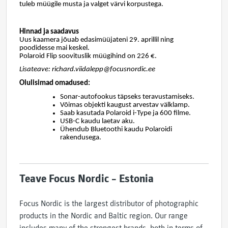
tuleb müügile musta ja valget värvi korpustega.
Hinnad ja saadavus
Uus kaamera jõuab edasimüüjateni 29. aprillil ning
poodidesse mai keskel.
Polaroid Flip soovituslik müügihind on 226 €.
Lisateave: richard.viidalepp@focusnordic.ee
Olulisimad omadused:
Sonar-autofookus täpseks teravustamiseks.
Võimas objekti kaugust arvestav välklamp.
Saab kasutada Polaroid i-Type ja 600 filme.
USB-C kaudu laetav aku.
Ühendub Bluetoothi kaudu Polaroidi
rakendusega.
Teave Focus Nordic – Estonia
Focus Nordic is the largest distributor of photographic
products in the Nordic and Baltic region. Our range