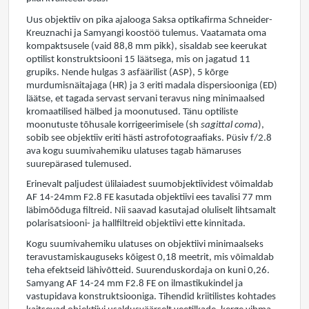
Uus objektiiv on pika ajalooga Saksa optikafirma Schneider-
Kreuznachi ja Samyangi koostöö tulemus. Vaatamata oma
kompaktsusele (vaid 88,8 mm pikk), sisaldab see keerukat
optilist konstruktsiooni 15 läätsega, mis on jagatud 11
grupiks. Nende hulgas 3 asfäärilist (ASP), 5 kõrge
murdumisnäitajaga (HR) ja 3 eriti madala dispersiooniga (ED)
läätse, et tagada servast servani teravus ning minimaalsed
kromaatilised hälbed ja moonutused. Tänu optiliste
moonutuste tõhusale korrigeerimisele (sh
sagittal coma
),
sobib see objektiiv eriti hästi astrofotograafiaks. Püsiv f/2.8
ava kogu suumivahemiku ulatuses tagab hämaruses
suurepärased tulemused.
Erinevalt paljudest ülilaiadest suumobjektiividest võimaldab
AF 14-24mm F2.8 FE kasutada objektiivi ees tavalisi 77 mm
läbimõõduga filtreid. Nii saavad kasutajad oluliselt lihtsamalt
polarisatsiooni- ja hallfiltreid objektiivi ette kinnitada.
Kogu suumivahemiku ulatuses on objektiivi minimaalseks
teravustamiskauguseks kõigest 0,18 meetrit, mis võimaldab
teha efektseid lähivõtteid. Suurenduskordaja on kuni 0,26.
Samyang AF 14-24 mm F2.8 FE on ilmastikukindel ja
vastupidava konstruktsiooniga. Tihendid kriitilistes kohtades