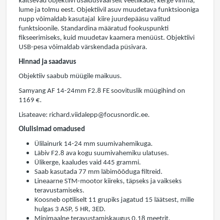
kaitsevad objektiivi usaldusväärselt veetilkade, kerge vihma,
lume ja tolmu eest. Objektiivil asuv muudetava funktsiooniga
nupp võimaldab kasutajal kiire juurdepääsu valitud
funktsioonile. Standardina määratud fookuspunkti
fikseerimiseks, kuid muudetav kaamera menüüst. Objektiivi
USB-pesa võimaldab värskendada püsivara.
Hinnad ja saadavus
Objektiiv saabub müügile maikuus.
Samyang AF 14-24mm F2.8 FE soovituslik müügihind on
1169 €.
Lisateave: richard.viidalepp@focusnordic.ee.
Olulisimad omadused
Ülilainurk 14-24 mm suumivahemikuga.
Läbiv F2.8 ava kogu suumivahemiku ulatuses.
Ülikerge, kaaludes vaid 445 grammi.
Saab kasutada 77 mm läbimõõduga filtreid.
Lineaarne STM-mootor kiireks, täpseks ja vaikseks
teravustamiseks.
Koosneb optiliselt 11 grupiks jagatud 15 läätsest, mille
hulgas 3 ASP, 5 HR, 3ED.
Minimaalne teravustamiskaugus 0,18 meetrit.