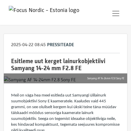
2025-04-22 08:45
PRESSITEADE
Esitleme uut kerget lainurkobjektiivi
Samyang 14-24 mm F2.8 FE
Samyang AF 14-24mm F2.8 Sony FE
Meil on väga hea meel esitleda uut Samyangi ülilainurk
suumobjektiivi Sony E kaameratele. Kaaludes vaid 445
grammi, on see oluliselt kergem kui ükski teine täna müüdav
täiskaadri mõõdus sensoriga kaamerate lainurk
suumobjektiiv. Seega on tegemist ideaalse objektiiviga neile,
kes hindavad kompaktsust, tegemata seejuures kompromisse
pildi kvaliteedi osas.