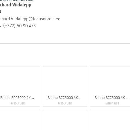
chard Viidalepp
chard.Viidalepp@focusnordic.ee
(+372) 50 90 473
Brinno BCC5000 4K Construction Camera Bundle
Brinno BCC5000 4K Construction Camera Bundle
Brinno BCC5000 4K Construction Camera Bundle
MEDIA USE
MEDIA USE
MEDIA USE