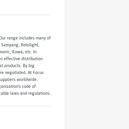
. Our range includes many of
, Samyang, Rotolight,
monic, Kowa, etc. In
 effective distribution
st products. By big
are negotiated. At Focus
suppliers worldwide.
anization's code of
cable laws and regulations.