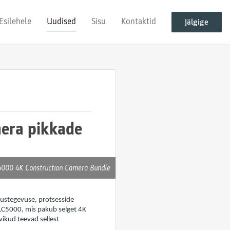
Esilehele
Uudised
Sisu
Kontaktid
Jälgige
mera pikkade
5000 4K Construction Camera Bundle
tustegevuse, protsesside
LC5000, mis pakub selget 4K
vikud teevad sellest