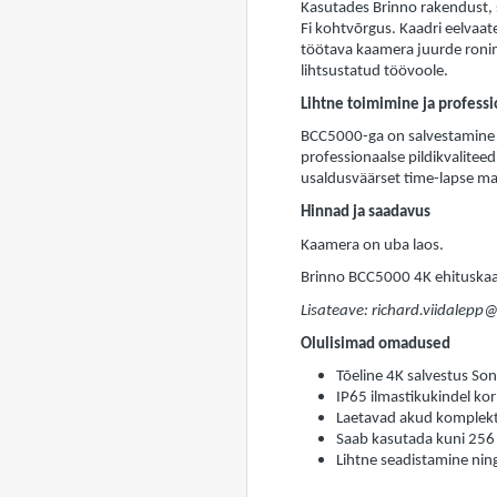
Kasutades Brinno rakendust,
Fi kohtvõrgus. Kaadri eelvaat
töötava kaamera juurde ronimi
lihtsustatud töövoole.
Lihtne toimimine ja profess
BCC5000-ga on salvestamine lih
professionaalse pildikvaliteed
usaldusväärset time-lapse mat
Hinnad ja saadavus
Kaamera on uba laos.
Brinno BCC5000 4K ehituskaa
Lisateave: richard.viidalepp
Olulisimad omadused
Tõeline 4K salvestus So
IP65 ilmastikukindel ko
Laetavad akud komplekt
Saab kasutada kuni 256
Lihtne seadistamine nin