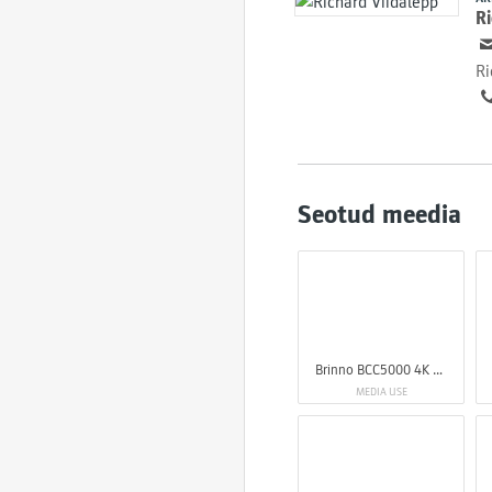
Ri
Ri
Seotud meedia
Brinno BCC5000 4K Construction Camera Bundle
MEDIA USE