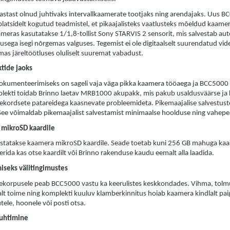
aastast olnud juhtivaks intervallkaamerate tootjaks ning arendajaks. Uus 
platsidelt kogutud teadmistel, et pikaajalisteks vaatlusteks mõeldud kaamera
meras kasutatakse 1/1,8-tollist Sony STARVIS 2 sensorit, mis salvestab au
usega isegi nõrgemas valguses. Tegemist ei ole digitaalselt suurendatud vide
emas järeltöötluses oluliselt suuremat vabadust.
tide jaoks
dokumenteerimiseks on sageli vaja väga pikka kaamera tööaega ja BCC5000 
lekti toidab Brinno laetav MRB1000 akupakk, mis pakub usaldusväärse ja
ekordsete patareidega kaasnevate probleemideta. Pikemaajalise salvestust
See võimaldab pikemaajalist salvestamist minimaalse hoolduse ning vahepe
 mikroSD kaardile
vestatakse kaamera mikroSD kaardile. Seade toetab kuni 256 GB mahuga kaart
erida kas otse kaardilt või Brinno rakenduse kaudu eemalt alla laadida.
iseks välitingimustes
tsekorpusele peab BCC5000 vastu ka keerulistes keskkondades. Vihma, tol
t toime ning komplekti kuuluv klamberkinnitus hoiab kaamera kindlalt paig
tele, hoonele või posti otsa.
juhtimine