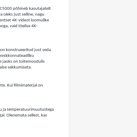
BCC5000 põhineb kasutajatelt
 oleks just selline, nagu
tentset 4K-videot loomulike
oga, vaid tõelise 4K-
on konstrueeritud just seda
 keskkonnateadliku
e jaoks on toitemoodulis
alse sekkumiseta.
e. Kui filmimaterjal on
mu ja temperatuurimuutustega
al. Olenemata sellest, kas