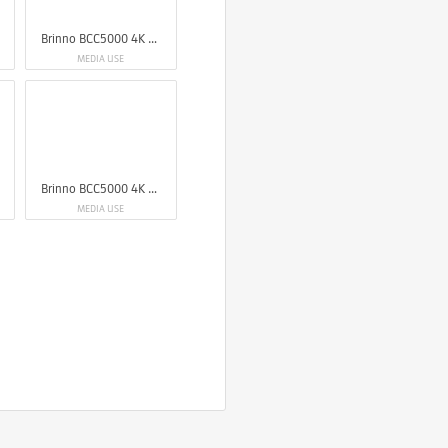
Brinno BCC5000 4K Construction Camera Bundle
MEDIA USE
Brinno BCC5000 4K Construction Camera Bundle
MEDIA USE