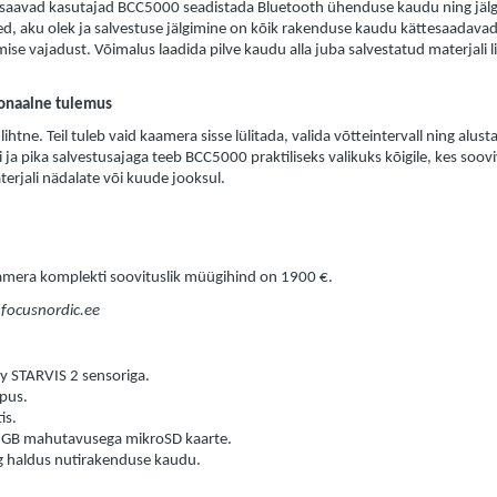
 saavad kasutajad BCC5000 seadistada Bluetooth ühenduse kaudu ning jäl
ed, aku olek ja salvestuse jälgimine on kõik rakenduse kaudu kättesaadavad
se vajadust. Võimalus laadida pilve kaudu alla juba salvestatud materjali l
ionaalne tulemus
tne. Teil tuleb vaid kaamera sisse lülitada, valida võtteintervall ning alust
i ja pika salvestusajaga teeb BCC5000 praktiliseks valikuks kõigile, kes soo
erjali nädalate või kuude jooksul.
mera komplekti soovituslik müügihind on 1900 €.
@focusnordic.ee
ny STARVIS 2 sensoriga.
rpus.
is.
 GB mahutavusega mikroSD kaarte.
g haldus nutirakenduse kaudu.