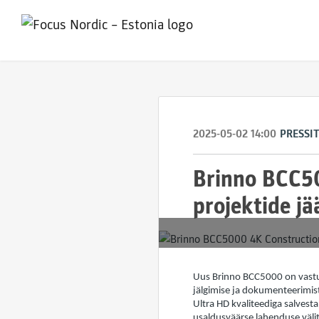
2025-05-02 14:00
PRESSI
Brinno BCC50
projektide j
Uus Brinno BCC5000 on vastup
jälgimise ja dokumenteerimi
Ultra HD kvaliteediga salvest
usaldusväärse lahenduse väli