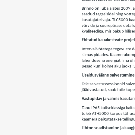
Brinno on juba alates 2009. 
saadud tagasisidel ning võtte
kasutajatel vaja. TLC5000 kaa
värvide ja suurepärase details
kvaliteediga, mis pakub hilis
Ehitatud kauakestvate projek
Intervallvõtetega tegevuste 
silmas pidades. Kaamerakomp
lahendusena energiat ilma üh
pesad kuni kolme aku jaoks. 
Usaldusväärne salvestamine
Teie salvestussessioonid sal
jäädvustatud, saab faile kope
Vastupidav ja valmis kasutam
Tänu IP65 kaitseklassiga kai
tuleb ATH5000 korpus tõhusal
kaamera paigutatakse tellingu
Lihtne seadistamine ja kaug