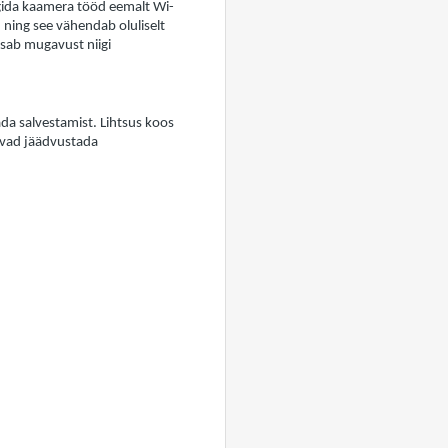
gida kaamera tööd eemalt Wi-
 ning see vähendab oluliselt
isab mugavust niigi
ada salvestamist. Lihtsus koos
vivad jäädvustada