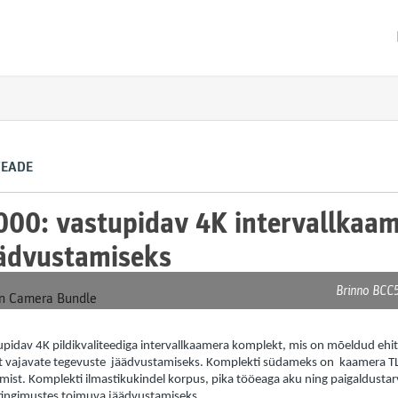
TEADE
00: vastupidav 4K intervallkaa
äädvustamiseks
Brinno BCC
idav 4K pildikvaliteediga intervallkaamera komplekt, mis on mõeldud ehi
st vajavate tegevuste jäädvustamiseks. Komplekti südameks on kaamera T
amist. Komplekti ilmastikukindel korpus, pika tööeaga aku ning paigaldustar
tingimustes toimuva jäädvustamiseks.