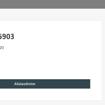
5903
x20
Allalaadimine