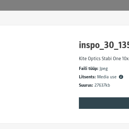
inspo_30_13
Kite Optics Stabi One 10
Faili tüüp:
Jpeg
Litsents:
Media use
Suurus:
27637kb